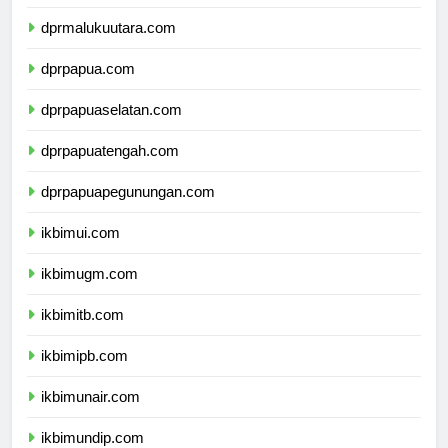
dprmaluku.com
dprmalukuutara.com
dprpapua.com
dprpapuaselatan.com
dprpapuatengah.com
dprpapuapegunungan.com
ikbimui.com
ikbimugm.com
ikbimitb.com
ikbimipb.com
ikbimunair.com