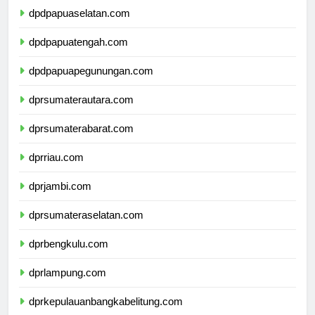
dpdpapuaselatan.com
dpdpapuatengah.com
dpdpapuapegunungan.com
dprsumaterautara.com
dprsumaterabarat.com
dprriau.com
dprjambi.com
dprsumateraselatan.com
dprbengkulu.com
dprlampung.com
dprkepulauanbangkabelitung.com