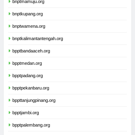
bnptmamuju.org
bnptkupang.org
bnptwamena.org
bnptkalimantantengah.org
bpptbandaaceh.org
bpptmedan.org
bpptpadang.org
bpptpekanbaru.org
bppttanjungpinang.org
bpptjambi.org
bpptpalembang.org