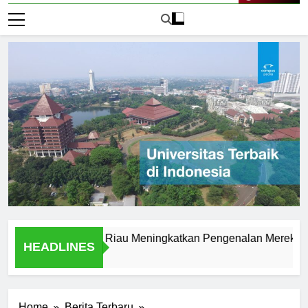
Live Now
o Universitas Riau Meningkatkan Pengenalan Merek
Lo
HEADLINES
2 H