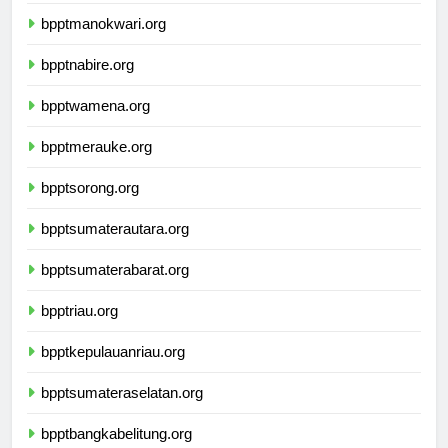
bpptjayapura.org
bpptmanokwari.org
bpptnabire.org
bpptwamena.org
bpptmerauke.org
bpptsorong.org
bpptsumaterautara.org
bpptsumaterabarat.org
bpptriau.org
bpptkepulauanriau.org
bpptsumateraselatan.org