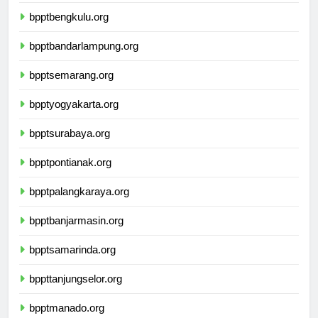
bpptpangkalpinang.org
bpptbengkulu.org
bpptbandarlampung.org
bpptsemarang.org
bpptyogyakarta.org
bpptsurabaya.org
bpptpontianak.org
bpptpalangkaraya.org
bpptbanjarmasin.org
bpptsamarinda.org
bppttanjungselor.org