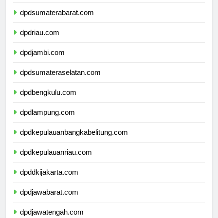
dpdsumaterautara.com
dpdsumaterabarat.com
dpdriau.com
dpdjambi.com
dpdsumateraselatan.com
dpdbengkulu.com
dpdlampung.com
dpdkepulauanbangkabelitung.com
dpdkepulauanriau.com
dpddkijakarta.com
dpdjawabarat.com