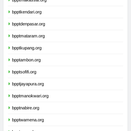
bpptmakassar.org
bpptkendari.org
bpptdenpasar.org
bpptmataram.org
bpptkupang.org
bpptambon.org
bpptsofifi.org
bpptjayapura.org
bpptmanokwari.org
bpptnabire.org
bpptwamena.org