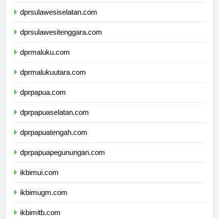
dprsulawesibarat.com
dprsulawesiselatan.com
dprsulawesitenggara.com
dprmaluku.com
dprmalukuutara.com
dprpapua.com
dprpapuaselatan.com
dprpapuatengah.com
dprpapuapegunungan.com
ikbimui.com
ikbimugm.com