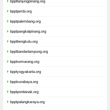
bppttanjungpinang.org
bpptjambi.org
bpptpalembang.org
bpptpangkalpinang.org
bpptbengkulu.org
bpptbandarlampung.org
bpptsemarang.org
bpptyogyakarta.org
bpptsurabaya.org
bpptpontianak.org
bpptpalangkaraya.org