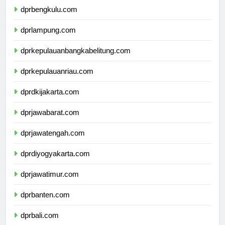
dprbengkulu.com
dprlampung.com
dprkepulauanbangkabelitung.com
dprkepulauanriau.com
dprdkijakarta.com
dprjawabarat.com
dprjawatengah.com
dprdiyogyakarta.com
dprjawatimur.com
dprbanten.com
dprbali.com