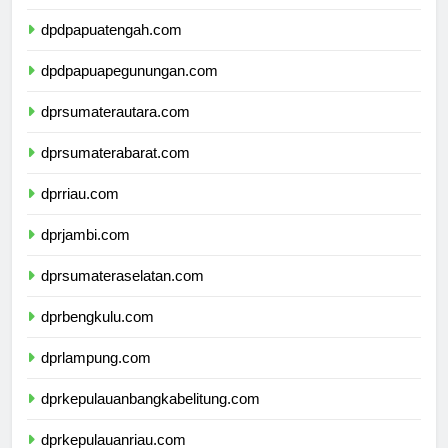
dpdpapuaselatan.com
dpdpapuatengah.com
dpdpapuapegunungan.com
dprsumaterautara.com
dprsumaterabarat.com
dprriau.com
dprjambi.com
dprsumateraselatan.com
dprbengkulu.com
dprlampung.com
dprkepulauanbangkabelitung.com