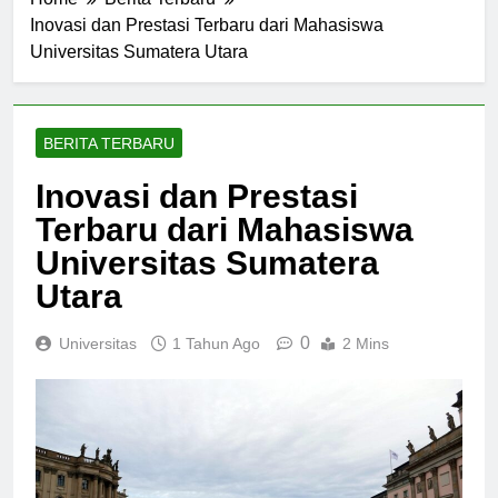
Home
Berita Terbaru
Inovasi dan Prestasi Terbaru dari Mahasiswa
Universitas Sumatera Utara
BERITA TERBARU
Inovasi dan Prestasi
Terbaru dari Mahasiswa
Universitas Sumatera
Utara
0
Universitas
1 Tahun Ago
2 Mins