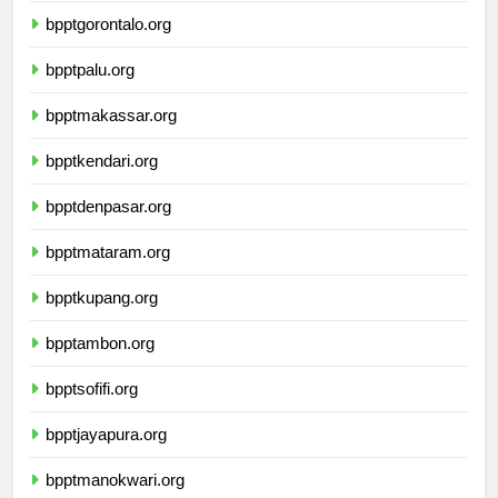
bpptgorontalo.org
bpptpalu.org
bpptmakassar.org
bpptkendari.org
bpptdenpasar.org
bpptmataram.org
bpptkupang.org
bpptambon.org
bpptsofifi.org
bpptjayapura.org