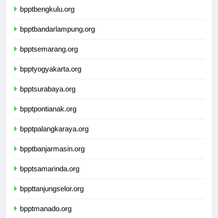
bpptbengkulu.org
bpptbandarlampung.org
bpptsemarang.org
bpptyogyakarta.org
bpptsurabaya.org
bpptpontianak.org
bpptpalangkaraya.org
bpptbanjarmasin.org
bpptsamarinda.org
bppttanjungselor.org
bpptmanado.org