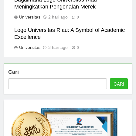
Bagaimana Logo Universitas Riau
Meningkatkan Pengenalan Merek
Universitas
2 hari ago
0
Logo Universitas Riau: A Symbol of Academic
Excellence
Universitas
3 hari ago
0
Cari
CARI