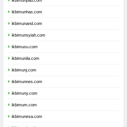
ikbimunpad.com
ikbimunhas.com
ikbimunand.com
ikbimunsyiah.com
ikbimusu.com
ikbimunila.com
ikbimunj.com
ikbimunnes.com
ikbimuny.com
ikbimum.com
ikbimunesa.com