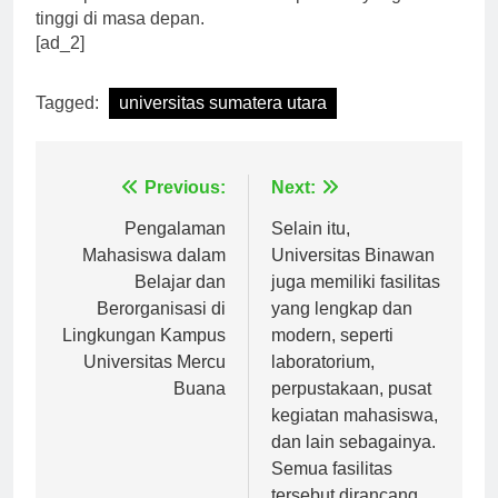
menciptakan inovasi dan meraih prestasi yang lebih
tinggi di masa depan.
[ad_2]
Tagged:
universitas sumatera utara
Navigasi
Previous:
Next:
pos
Pengalaman
Selain itu,
Mahasiswa dalam
Universitas Binawan
Belajar dan
juga memiliki fasilitas
Berorganisasi di
yang lengkap dan
Lingkungan Kampus
modern, seperti
Universitas Mercu
laboratorium,
Buana
perpustakaan, pusat
kegiatan mahasiswa,
dan lain sebagainya.
Semua fasilitas