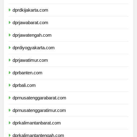
dprkepulauanriau.com
dprdkijakarta.com
dprjawabarat.com
dprjawatengah.com
dprdiyogyakarta.com
dprjawatimur.com
dprbanten.com
dprbali.com
dprnusatenggarabarat.com
dprnusatenggaratimur.com
dprkalimantanbarat.com