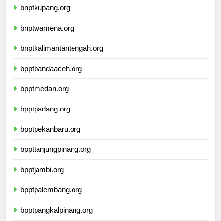
bnptkupang.org
bnptwamena.org
bnptkalimantantengah.org
bpptbandaaceh.org
bpptmedan.org
bpptpadang.org
bpptpekanbaru.org
bppttanjungpinang.org
bpptjambi.org
bpptpalembang.org
bpptpangkalpinang.org