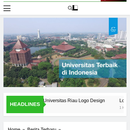
Live Now
Branding in the Universitas Riau Logo Design
Logo Unive
HEADLINES
1 Hari Ago