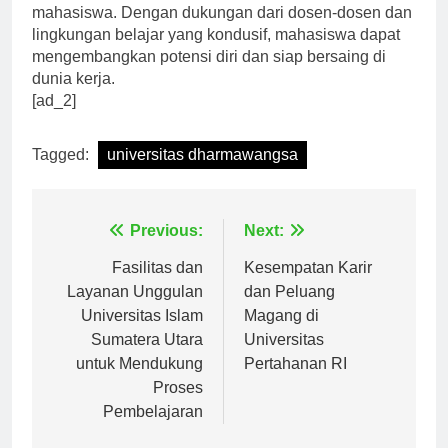
benar-benar memperkaya pengetahuan dan wawasan
mahasiswa. Dengan dukungan dari dosen-dosen dan
lingkungan belajar yang kondusif, mahasiswa dapat
mengembangkan potensi diri dan siap bersaing di
dunia kerja.
[ad_2]
Tagged:
universitas dharmawangsa
Navigasi
Previous:
Next:
pos
Fasilitas dan
Kesempatan Karir
Layanan Unggulan
dan Peluang
Universitas Islam
Magang di
Sumatera Utara
Universitas
untuk Mendukung
Pertahanan RI
Proses
Pembelajaran