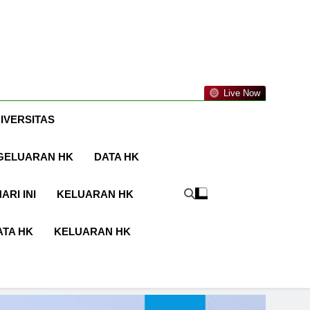
Live Now
IVERSITAS
GELUARAN HK
DATA HK
ARI INI
KELUARAN HK
ATA HK
KELUARAN HK