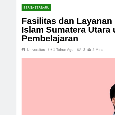
BERITA TERBARU
Fasilitas dan Layanan
Islam Sumatera Utara
Pembelajaran
0
Universitas
1 Tahun Ago
2 Mins