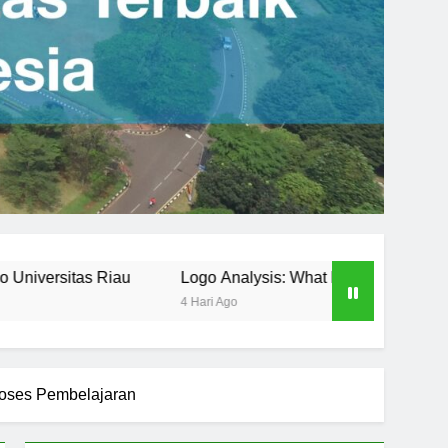
Logo Analysis: What Makes the Universitas Riau Logo Uniq
4 Hari Ago
roses Pembelajaran