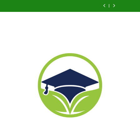
Makna
Logo
What
Universitas
Riau:
Unsur
What
Universitas
Riau:
Dibalik
Analysis:
Makes
Riau
A
Logo
Makes
Riau
A
Unsur
What
the
Meningkatkan
Symbol
Universitas
the
Meningkatkan
Symbol
Logo
Makes
Universitas
Pengenalan
of
Riau
Universitas
Pengenalan
of
Universitas
the
Riau
Merek
Academic
Riau
Merek
Academic
Riau
Universitas
Logo
Excellence
Logo
Excellence
Riau
Unique?
Unique?
Logo
Unique?