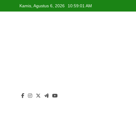
Skip
Kamis, Agustus 6, 2026
10:59:03 AM
to
content