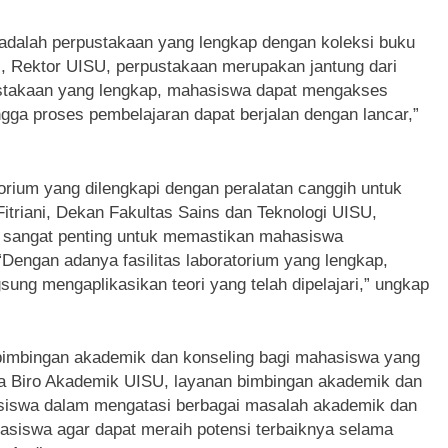
U adalah perpustakaan yang lengkap dengan koleksi buku
zi, Rektor UISU, perpustakaan merupakan jantung dari
ustakaan yang lengkap, mahasiswa dapat mengakses
ga proses pembelajaran dapat berjalan dengan lancar,”
orium yang dilengkapi dengan peralatan canggih untuk
triani, Dekan Fakultas Sains dan Teknologi UISU,
sangat penting untuk memastikan mahasiswa
Dengan adanya fasilitas laboratorium yang lengkap,
sung mengaplikasikan teori yang telah dipelajari,” ungkap
bimbingan akademik dan konseling bagi mahasiswa yang
la Biro Akademik UISU, layanan bimbingan akademik dan
siswa dalam mengatasi berbagai masalah akademik dan
siswa agar dapat meraih potensi terbaiknya selama