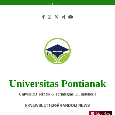
Skip
Makes
Riau
A
Logo
Makes
Riau
A
Unsur
What
the
Meningkatkan
Symbol
Universitas
the
Meningkatkan
Symbol
Logo
Makes
to
Universitas
Pengenalan
of
Riau
Universitas
Pengenalan
of
Universitas
the
content
Riau
Merek
Academic
Riau
Merek
Academic
Riau
Universitas
Logo
Excellence
Logo
Excellence
Riau
Unique?
Unique?
Logo
Unique?
Universitas Pontianak
Universitas Terbaik & Terintegrasi Di Indonesia
NEWSLETTER
RANDOM NEWS