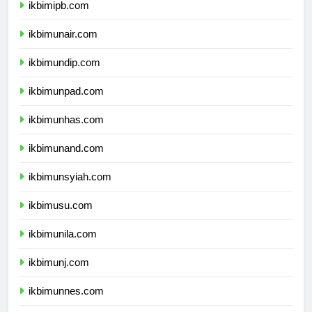
ikbimipb.com
ikbimunair.com
ikbimundip.com
ikbimunpad.com
ikbimunhas.com
ikbimunand.com
ikbimunsyiah.com
ikbimusu.com
ikbimunila.com
ikbimunj.com
ikbimunnes.com