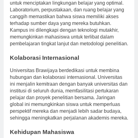
UB menawarkan fasilitas modern yang dirancang
untuk menciptakan lingkungan belajar yang optimal.
Laboratorium, perpustakaan, dan ruang belajar yang
canggih memastikan bahwa siswa memiliki akses
terhadap sumber daya yang mereka butuhkan.
Kampus ini dilengkapi dengan teknologi mutakhir,
memungkinkan mahasiswa untuk terlibat dalam
pembelajaran tingkat lanjut dan metodologi penelitian.
Kolaborasi Internasional
Universitas Brawijaya berdedikasi untuk membina
hubungan dan kolaborasi internasional. Universitas
ini menjalin kemitraan dengan banyak universitas dan
institusi di seluruh dunia, memfasilitasi pertukaran
pelajar dan proyek penelitian bersama. Jaringan
global ini memungkinkan siswa untuk memperluas
perspektif mereka dan menjadi lebih sadar budaya,
sehingga meningkatkan perjalanan akademis mereka.
Kehidupan Mahasiswa