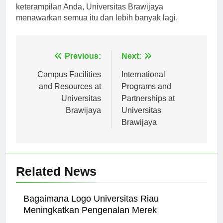
penelitian atau komunitas dinamis untuk mengasah
keterampilan Anda, Universitas Brawijaya
menawarkan semua itu dan lebih banyak lagi.
Navigasi
Previous:
Next:
pos
Campus Facilities
International
and Resources at
Programs and
Universitas
Partnerships at
Brawijaya
Universitas
Brawijaya
Related News
Bagaimana Logo Universitas Riau
Meningkatkan Pengenalan Merek