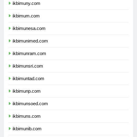
ikbimuny.com
ikbimum.com
ikbimunesa.com
ikbimunimed.com
ikbimunram.com
ikbimunsri.com
ikbimuntad.com
ikbimunp.com
ikbimunsoed.com
ikbimuns.com
ikbimunib.com