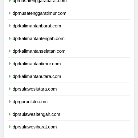
dprnusatenggarabarat.com
dprnusatenggaratimur.com
dprkalimantanbarat.com
dprkalimantantengah.com
dprkalimantanselatan.com
dprkalimantantimur.com
dprkalimantanutara.com
dprsulawesiutara.com
dprgorontalo.com
dprsulawesitengah.com
dprsulawesibarat.com