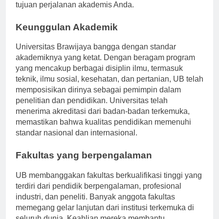
mengeksplorasi alasan kuat memilih UB sebagai
tujuan perjalanan akademis Anda.
Keunggulan Akademik
Universitas Brawijaya bangga dengan standar
akademiknya yang ketat. Dengan beragam program
yang mencakup berbagai disiplin ilmu, termasuk
teknik, ilmu sosial, kesehatan, dan pertanian, UB telah
memposisikan dirinya sebagai pemimpin dalam
penelitian dan pendidikan. Universitas telah
menerima akreditasi dari badan-badan terkemuka,
memastikan bahwa kualitas pendidikan memenuhi
standar nasional dan internasional.
Fakultas yang berpengalaman
UB membanggakan fakultas berkualifikasi tinggi yang
terdiri dari pendidik berpengalaman, profesional
industri, dan peneliti. Banyak anggota fakultas
memegang gelar lanjutan dari institusi terkemuka di