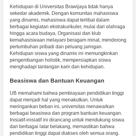
Kehidupan di Universitas Brawijaya tidak hanya
sekedar akademik. Dengan komunitas mahasiswa
yang dinamis, mahasiswa dapat terlibat dalam
berbagai kegiatan ekstrakurikuler, mulai dari olahraga
hingga acara budaya. Organisasi dan klub
kemahasiswaan melayani beragam minat, mendorong
pertumbuhan pribadi dan peluang jaringan.
Kehidupan siswa yang dinamis ini memungkinkan
pengembangan holistik, mempersiapkan siswa
menghadapi tantangan karir dan kehidupan.
Beasiswa dan Bantuan Keuangan
UB memahami bahwa pembiayaan pendidikan tinggi
dapat menjadi hal yang menakutkan. Untuk
meringankan beban ini, universitas menawarkan
berbagai beasiswa dan program bantuan keuangan.
Inisiatif-inisiatif ini dirancang untuk mendukung siswa
dari berbagai latar belakang, memastikan bahwa