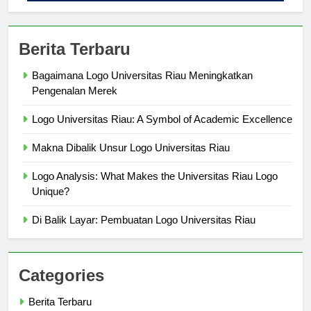
Berita Terbaru
Bagaimana Logo Universitas Riau Meningkatkan
Pengenalan Merek
Logo Universitas Riau: A Symbol of Academic Excellence
Makna Dibalik Unsur Logo Universitas Riau
Logo Analysis: What Makes the Universitas Riau Logo
Unique?
Di Balik Layar: Pembuatan Logo Universitas Riau
Categories