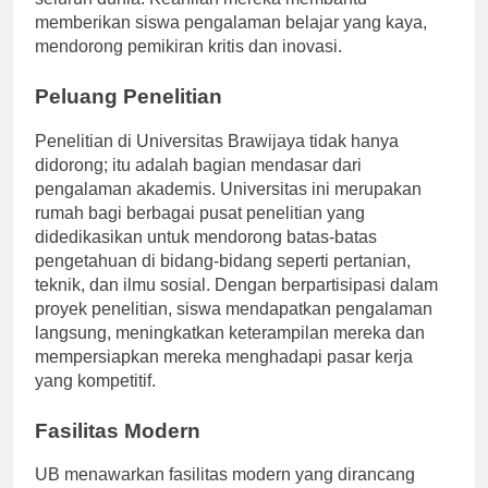
seluruh dunia. Keahlian mereka membantu
memberikan siswa pengalaman belajar yang kaya,
mendorong pemikiran kritis dan inovasi.
Peluang Penelitian
Penelitian di Universitas Brawijaya tidak hanya
didorong; itu adalah bagian mendasar dari
pengalaman akademis. Universitas ini merupakan
rumah bagi berbagai pusat penelitian yang
didedikasikan untuk mendorong batas-batas
pengetahuan di bidang-bidang seperti pertanian,
teknik, dan ilmu sosial. Dengan berpartisipasi dalam
proyek penelitian, siswa mendapatkan pengalaman
langsung, meningkatkan keterampilan mereka dan
mempersiapkan mereka menghadapi pasar kerja
yang kompetitif.
Fasilitas Modern