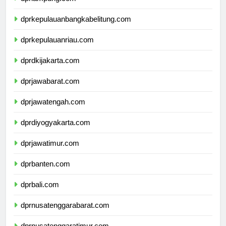
dprlampung.com
dprkepulauanbangkabelitung.com
dprkepulauanriau.com
dprdkijakarta.com
dprjawabarat.com
dprjawatengah.com
dprdiyogyakarta.com
dprjawatimur.com
dprbanten.com
dprbali.com
dprnusatenggarabarat.com