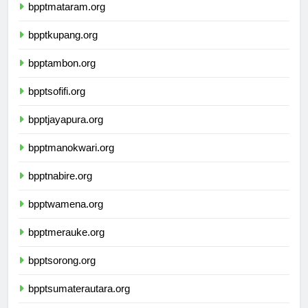
bpptmataram.org
bpptkupang.org
bpptambon.org
bpptsofifi.org
bpptjayapura.org
bpptmanokwari.org
bpptnabire.org
bpptwamena.org
bpptmerauke.org
bpptsorong.org
bpptsumaterautara.org