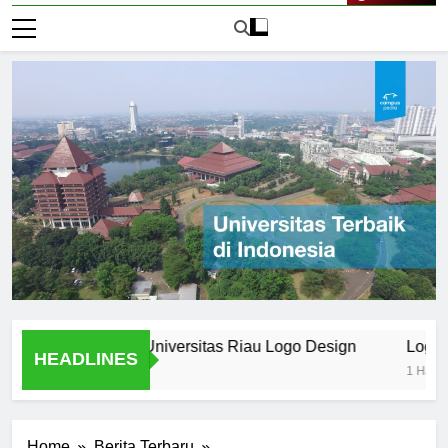
Live Now
anding in the Universitas Riau Logo Design
Logo Univers
HEADLINES
1 Hari Ago