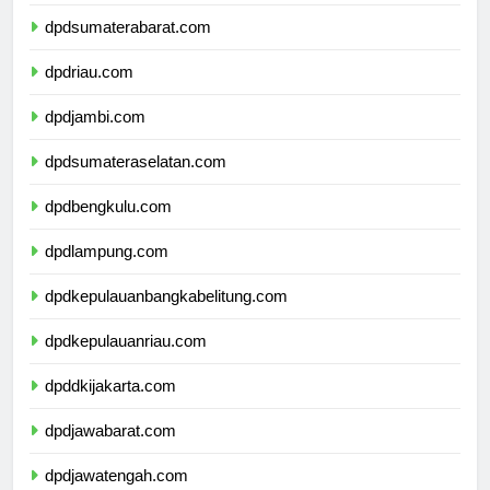
dpdsumaterautara.com
dpdsumaterabarat.com
dpdriau.com
dpdjambi.com
dpdsumateraselatan.com
dpdbengkulu.com
dpdlampung.com
dpdkepulauanbangkabelitung.com
dpdkepulauanriau.com
dpddkijakarta.com
dpdjawabarat.com