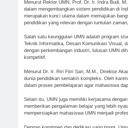
Menurut Rektor UMN, Prof. Dr. Ir. Indra Budi, M
dalam mengembangkan sistem pendidikan di Indo
merupakan kunci utama dalam memajukan bangs
pendidikan yang relevan dengan tuntutan zaman,”
Salah satu keunggulan UMN adalah program studi 
Teknik Informatika, Desain Komunikasi Visual, d
dengan perkembangan industri, lulusan UMN dih
kompetitif.
Menurut Dr. Ir. Riri Fitri Sari, M.M., Direktur
dunia pendidikan semakin kompleks. Oleh karen
dalam proses pembelajaran agar mahasiswa dap
Selain itu, UMN juga memiliki kerjasama dengan
memberikan pengalaman belajar yang lebih nyat
mempersiapkan mahasiswa UMN menjadi profesio
Dengan komitmen dan dedikasi yang tinggi, Uni