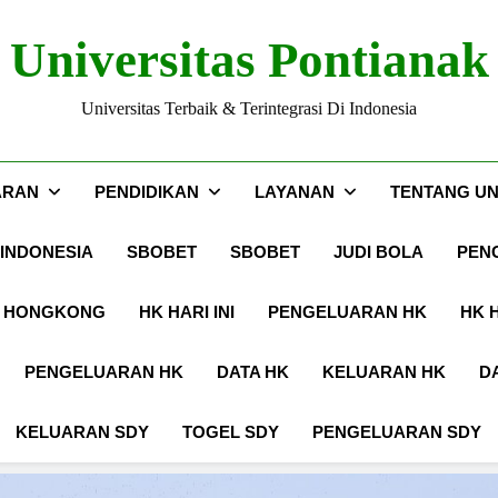
Universitas Pontianak
Universitas Terbaik & Terintegrasi Di Indonesia
ARAN
PENDIDIKAN
LAYANAN
TENTANG UN
 INDONESIA
SBOBET
SBOBET
JUDI BOLA
PEN
L HONGKONG
HK HARI INI
PENGELUARAN HK
HK H
PENGELUARAN HK
DATA HK
KELUARAN HK
D
KELUARAN SDY
TOGEL SDY
PENGELUARAN SDY