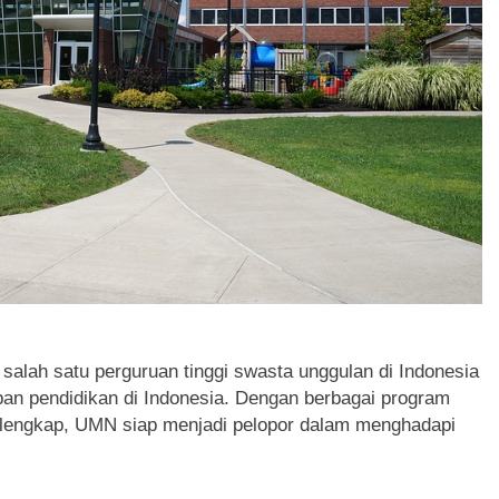
salah satu perguruan tinggi swasta unggulan di Indonesia
an pendidikan di Indonesia. Dengan berbagai program
ng lengkap, UMN siap menjadi pelopor dalam menghadapi