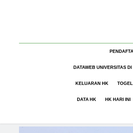
PENDAFT
DATAWEB UNIVERSITAS DI
KELUARAN HK
TOGE
DATA HK
HK HARI INI