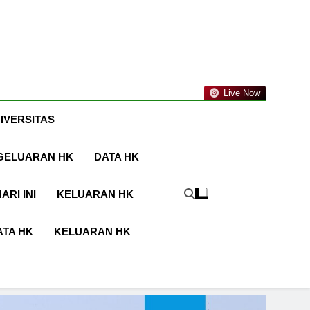
Live Now
IVERSITAS
GELUARAN HK
DATA HK
ARI INI
KELUARAN HK
ATA HK
KELUARAN HK