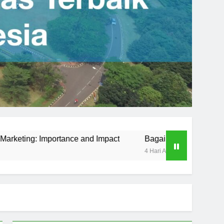
d Impact
Bagaimana Logo Universitas Riau Meningkatka
4 Hari Ago