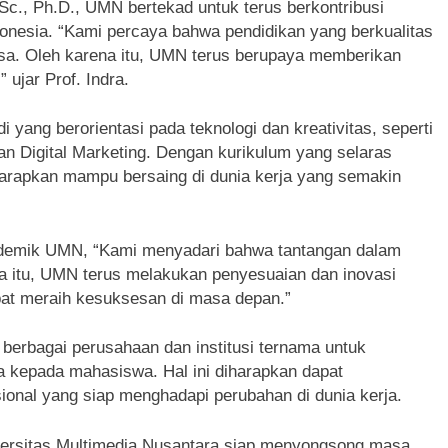
.Sc., Ph.D., UMN bertekad untuk terus berkontribusi
nesia. “Kami percaya bahwa pendidikan yang berkualitas
a. Oleh karena itu, UMN terus berupaya memberikan
 ujar Prof. Indra.
yang berorientasi pada teknologi dan kreativitas, seperti
an Digital Marketing. Dengan kurikulum yang selaras
arapkan mampu bersaing di dunia kerja yang semakin
 Akademik UMN, “Kami menyadari bahwa tantangan dalam
a itu, UMN terus melakukan penyesuaian dan inovasi
at meraih kesuksesan di masa depan.”
 berbagai perusahaan dan institusi ternama untuk
a kepada mahasiswa. Hal ini diharapkan dapat
nal yang siap menghadapi perubahan di dunia kerja.
versitas Multimedia Nusantara siap menyongsong masa