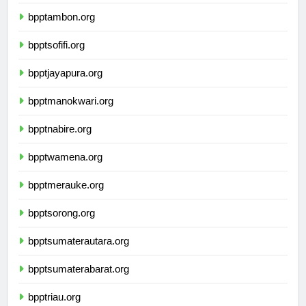
bpptkupang.org
bpptambon.org
bpptsofifi.org
bpptjayapura.org
bpptmanokwari.org
bpptnabire.org
bpptwamena.org
bpptmerauke.org
bpptsorong.org
bpptsumaterautara.org
bpptsumaterabarat.org