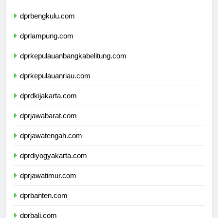
dprsumateraselatan.com
dprbengkulu.com
dprlampung.com
dprkepulauanbangkabelitung.com
dprkepulauanriau.com
dprdkijakarta.com
dprjawabarat.com
dprjawatengah.com
dprdiyogyakarta.com
dprjawatimur.com
dprbanten.com