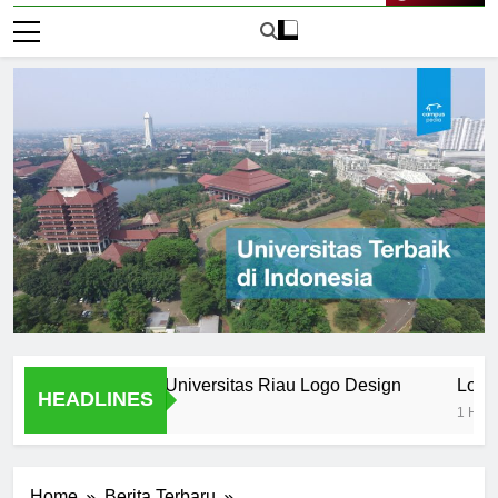
Live Now
randing in the Universitas Riau Logo Design
Logo Univer
HEADLINES
1 Hari Ago