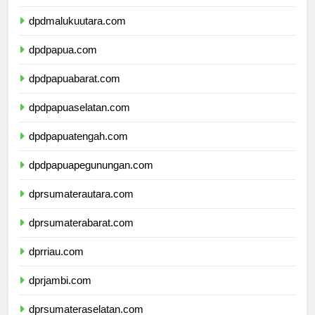
dpdmaluku.com
dpdmalukuutara.com
dpdpapua.com
dpdpapuabarat.com
dpdpapuaselatan.com
dpdpapuatengah.com
dpdpapuapegunungan.com
dprsumaterautara.com
dprsumaterabarat.com
dprriau.com
dprjambi.com