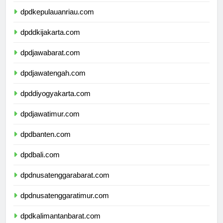
dpdkepulauanbangkabelitung.com
dpdkepulauanriau.com
dpddkijakarta.com
dpdjawabarat.com
dpdjawatengah.com
dpddiyogyakarta.com
dpdjawatimur.com
dpdbanten.com
dpdbali.com
dpdnusatenggarabarat.com
dpdnusatenggaratimur.com