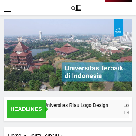
Live Now
anding in the Universitas Riau Logo Design
Logo Univers
HEADLINES
1 Hari Ago