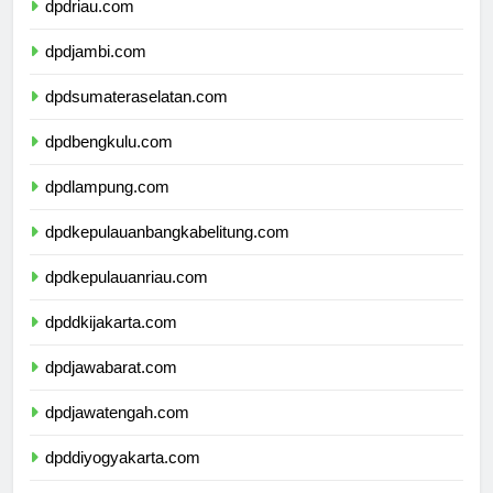
dpdriau.com
dpdjambi.com
dpdsumateraselatan.com
dpdbengkulu.com
dpdlampung.com
dpdkepulauanbangkabelitung.com
dpdkepulauanriau.com
dpddkijakarta.com
dpdjawabarat.com
dpdjawatengah.com
dpddiyogyakarta.com