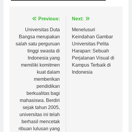
universitas logistik dan bisnis internasional
Navigasi
Previous:
Next:
pos
Universitas Duta
Menelusuri
Bangsa merupakan
Keindahan Gambar
salah satu perguruan
Universitas Pelita
tinggi swasta di
Harapan: Sebuah
Indonesia yang
Perjalanan Visual di
memiliki komitmen
Kampus Terbaik di
kuat dalam
Indonesia
memberikan
pendidikan
berkualitas bagi
mahasiswa. Berdiri
sejak tahun 2005,
universitas ini telah
berhasil mencetak