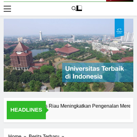
Live Now
go Universitas Riau Meningkatkan Pengenalan Merek
L
HEADLINES
1 