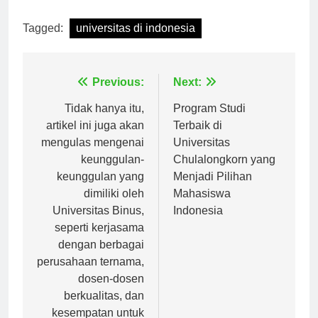
[ad_2]
Tagged:
universitas di indonesia
Navigasi
Previous:
Next:
pos
Tidak hanya itu,
Program Studi
artikel ini juga akan
Terbaik di
mengulas mengenai
Universitas
keunggulan-
Chulalongkorn yang
keunggulan yang
Menjadi Pilihan
dimiliki oleh
Mahasiswa
Universitas Binus,
Indonesia
seperti kerjasama
dengan berbagai
perusahaan ternama,
dosen-dosen
berkualitas, dan