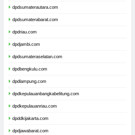
dpdaceh.com
dpdsumaterautara.com
dpdsumaterabarat.com
dpdriau.com
dpdjambi.com
dpdsumateraselatan.com
dpdbengkulu.com
dpdlampung.com
dpdkepulauanbangkabelitung.com
dpdkepulauanriau.com
dpddkijakarta.com