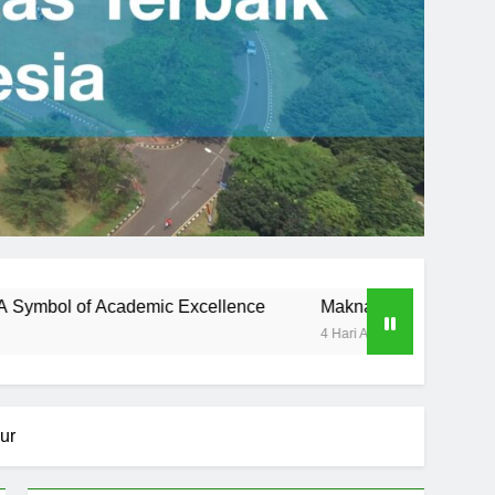
cellence
Makna Dibalik Unsur Logo Universitas Riau
4 Hari Ago
ur