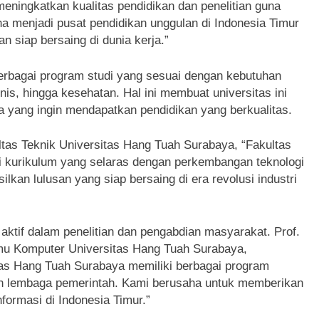
eningkatkan kualitas pendidikan dan penelitian guna
menjadi pusat pendidikan unggulan di Indonesia Timur
n siap bersaing di dunia kerja.”
rbagai program studi yang sesuai dengan kebutuhan
snis, hingga kesehatan. Hal ini membuat universitas ini
a yang ingin mendapatkan pendidikan yang berkualitas.
ltas Teknik Universitas Hang Tuah Surabaya, “Fakultas
i kurikulum yang selaras dengan perkembangan teknologi
lkan lulusan yang siap bersaing di era revolusi industri
 aktif dalam penelitian dan pengabdian masyarakat. Prof.
lmu Komputer Universitas Hang Tuah Surabaya,
tas Hang Tuah Surabaya memiliki berbagai program
dan lembaga pemerintah. Kami berusaha untuk memberikan
nformasi di Indonesia Timur.”