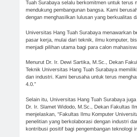
Tuah Surabaya selalu berkomitmen untuk terus m
mendukung pembangunan bangsa. Kami berusaha 
dengan menghasilkan lulusan yang berkualitas da
Universitas Hang Tuah Surabaya menawarkan be
pasar kerja, mulai dari teknik, ilmu komputer, bi
menjadi pilihan utama bagi para calon mahasisw
Menurut Dr. Ir. Dewi Sartika, M.Sc., Dekan Faku
Teknik Universitas Hang Tuah Surabaya memilik
dan industri. Kami berusaha untuk terus menghasi
4.0.”
Selain itu, Universitas Hang Tuah Surabaya juga
Dr. Ir. Slamet Widodo, M.Sc., Dekan Fakultas I
menjelaskan, “Fakultas Ilmu Komputer Universi
penelitian yang berkolaborasi dengan industri 
kontribusi positif bagi pengembangan teknologi i