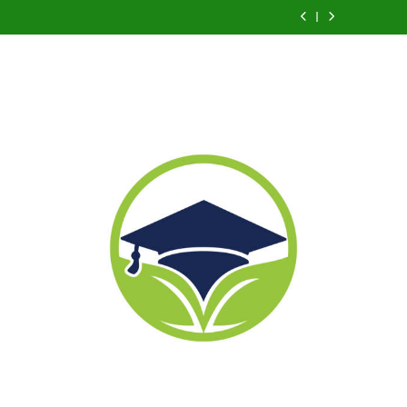
Logo
Makna
Unsur
Riau
Universitas
Riau:
Unsur
Riau
Universitas
Universitas
Dibalik
Logo
in
Riau
A
Logo
in
Riau
Riau:
Unsur
Universitas
Marketing:
Meningkatkan
Symbol
Universitas
Marketing:
Meningkatkan
A
Logo
Riau
Importance
Pengenalan
of
Riau
Importance
Pengenalan
Symbol
Universitas
and
Merek
Academic
and
Merek
of
Riau
Impact
Excellence
Impact
Academic
Excellence