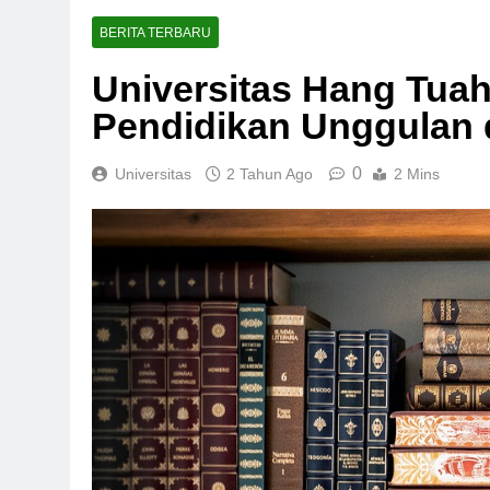
BERITA TERBARU
Universitas Hang Tuah
Pendidikan Unggulan d
0
Universitas
2 Tahun Ago
2 Mins