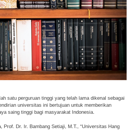
h satu perguruan tinggi yang telah lama dikenal sebagai
endirian universitas ini bertujuan untuk memberikan
ya saing tinggi bagi masyarakat Indonesia.
Prof. Dr. Ir. Bambang Setiaji, M.T., “Universitas Hang