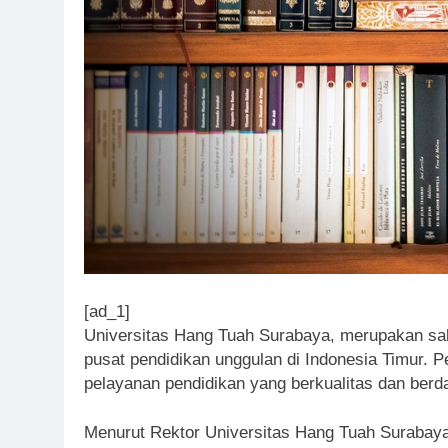
[ad_1]
Universitas Hang Tuah Surabaya, merupakan sala
pusat pendidikan unggulan di Indonesia Timur. P
pelayanan pendidikan yang berkualitas dan berda
Menurut Rektor Universitas Hang Tuah Surabaya, 