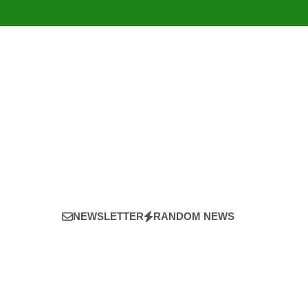
NEWSLETTER
RANDOM NEWS