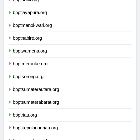
bpptsofifi.org
bpptjayapura.org
bpptmanokwari.org
bpptnabire.org
bpptwamena.org
bpptmerauke.org
bpptsorong.org
bpptsumaterautara.org
bpptsumaterabarat.org
bpptriau.org
bpptkepulauanriau.org