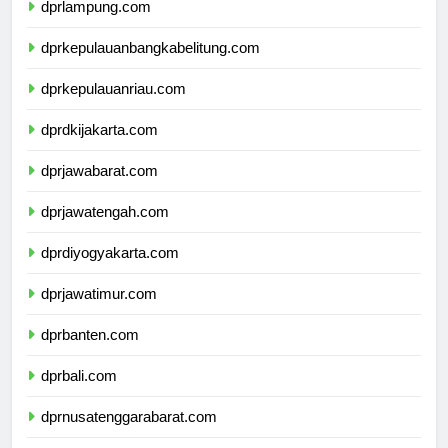
dprlampung.com
dprkepulauanbangkabelitung.com
dprkepulauanriau.com
dprdkijakarta.com
dprjawabarat.com
dprjawatengah.com
dprdiyogyakarta.com
dprjawatimur.com
dprbanten.com
dprbali.com
dprnusatenggarabarat.com