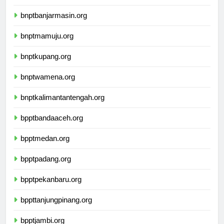
ikbimuninus.com
bnptbanjarmasin.org
bnptmamuju.org
bnptkupang.org
bnptwamena.org
bnptkalimantantengah.org
bpptbandaaceh.org
bpptmedan.org
bpptpadang.org
bpptpekanbaru.org
bppttanjungpinang.org