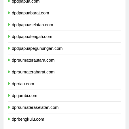
dpdpapua.com
dpdpapuabarat.com
dpdpapuaselatan.com
dpdpapuatengah.com
dpdpapuapegunungan.com
dprsumaterautara.com
dprsumaterabarat.com
dprriau.com
dprjambi.com
dprsumateraselatan.com
dprbengkulu.com