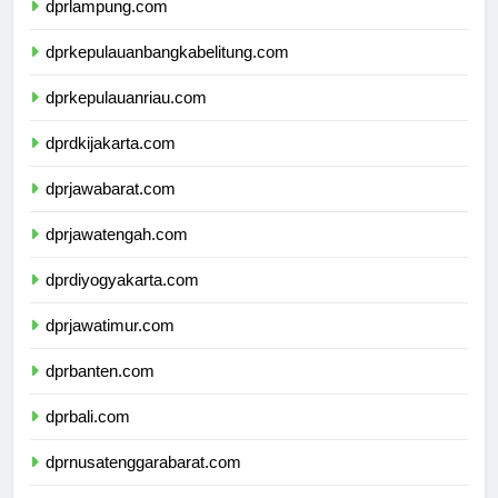
dprlampung.com
dprkepulauanbangkabelitung.com
dprkepulauanriau.com
dprdkijakarta.com
dprjawabarat.com
dprjawatengah.com
dprdiyogyakarta.com
dprjawatimur.com
dprbanten.com
dprbali.com
dprnusatenggarabarat.com