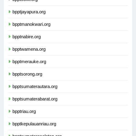
bpptsofifi.org
bpptjayapura.org
bpptmanokwari.org
bpptnabire.org
bpptwamena.org
bpptmerauke.org
bpptsorong.org
bpptsumaterautara.org
bpptsumaterabarat.org
bpptriau.org
bpptkepulauanriau.org