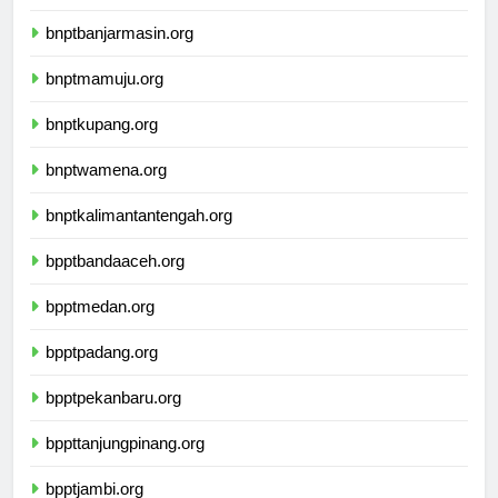
ikbimuninus.com
bnptbanjarmasin.org
bnptmamuju.org
bnptkupang.org
bnptwamena.org
bnptkalimantantengah.org
bpptbandaaceh.org
bpptmedan.org
bpptpadang.org
bpptpekanbaru.org
bppttanjungpinang.org