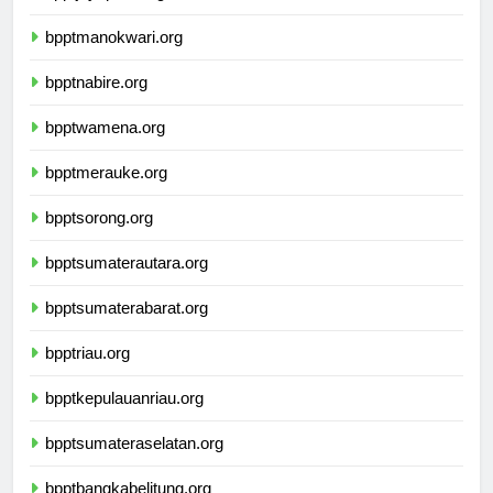
bpptjayapura.org
bpptmanokwari.org
bpptnabire.org
bpptwamena.org
bpptmerauke.org
bpptsorong.org
bpptsumaterautara.org
bpptsumaterabarat.org
bpptriau.org
bpptkepulauanriau.org
bpptsumateraselatan.org