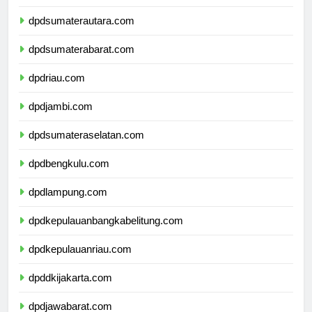
dpdaceh.com
dpdsumaterautara.com
dpdsumaterabarat.com
dpdriau.com
dpdjambi.com
dpdsumateraselatan.com
dpdbengkulu.com
dpdlampung.com
dpdkepulauanbangkabelitung.com
dpdkepulauanriau.com
dpddkijakarta.com