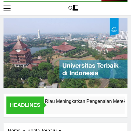
Live Now
o Universitas Riau Meningkatkan Pengenalan Merek
Lo
HEADLINES
2 