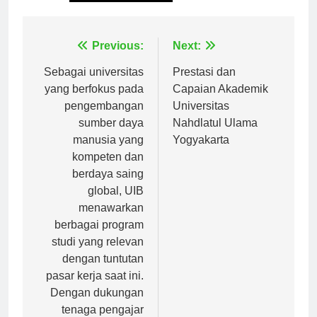
Tagged:
universitas adzkia
Navigasi
Previous:
Next:
pos
Sebagai universitas
Prestasi dan
yang berfokus pada
Capaian Akademik
pengembangan
Universitas
sumber daya
Nahdlatul Ulama
manusia yang
Yogyakarta
kompeten dan
berdaya saing
global, UIB
menawarkan
berbagai program
studi yang relevan
dengan tuntutan
pasar kerja saat ini.
Dengan dukungan