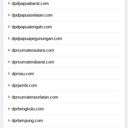
dpdpapuabarat.com
dpdpapuaselatan.com
dpdpapuatengah.com
dpdpapuapegunungan.com
dprsumaterautara.com
dprsumaterabarat.com
dprriau.com
dprjambi.com
dprsumateraselatan.com
dprbengkulu.com
dprlampung.com