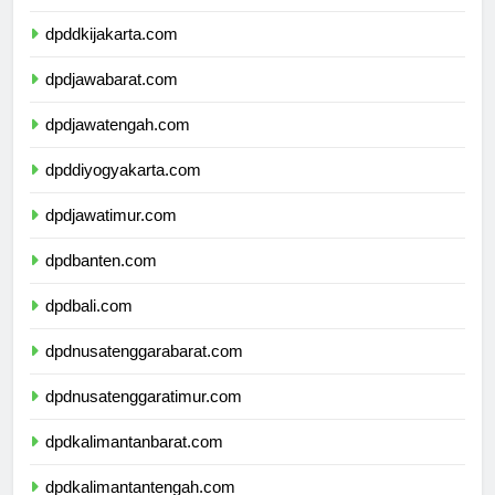
dpdkepulauanriau.com
dpddkijakarta.com
dpdjawabarat.com
dpdjawatengah.com
dpddiyogyakarta.com
dpdjawatimur.com
dpdbanten.com
dpdbali.com
dpdnusatenggarabarat.com
dpdnusatenggaratimur.com
dpdkalimantanbarat.com