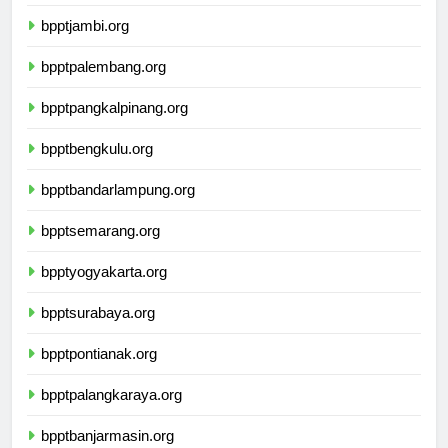
bppttanjungpinang.org
bpptjambi.org
bpptpalembang.org
bpptpangkalpinang.org
bpptbengkulu.org
bpptbandarlampung.org
bpptsemarang.org
bpptyogyakarta.org
bpptsurabaya.org
bpptpontianak.org
bpptpalangkaraya.org