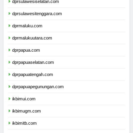
dprsulawesiselatan.com
dprsulawesitenggara.com
dprmaluku.com
dprmalukuutara.com
dprpapua.com
dprpapuaselatan.com
dprpapuatengah.com
dprpapuapegunungan.com
ikbimui.com
ikbimugm.com
ikbimitb.com