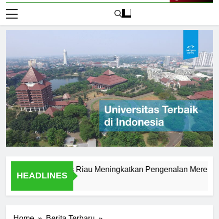
Live Now
go Universitas Riau Meningkatkan Pengenalan Merek
L
HEADLINES
2 