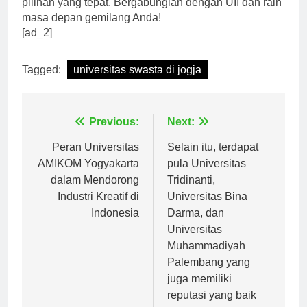
pilihan yang tepat. Bergabunglah dengan UII dan raih
masa depan gemilang Anda!
[ad_2]
Tagged:
universitas swasta di jogja
Navigasi
Previous:
Next:
pos
Peran Universitas
Selain itu, terdapat
AMIKOM Yogyakarta
pula Universitas
dalam Mendorong
Tridinanti,
Industri Kreatif di
Universitas Bina
Indonesia
Darma, dan
Universitas
Muhammadiyah
Palembang yang
juga memiliki