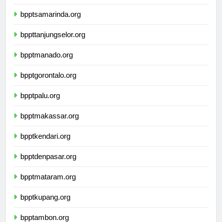
bpptbanjarmasin.org
bpptsamarinda.org
bppttanjungselor.org
bpptmanado.org
bpptgorontalo.org
bpptpalu.org
bpptmakassar.org
bpptkendari.org
bpptdenpasar.org
bpptmataram.org
bpptkupang.org