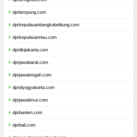
dprbengkulu.com
dprlampung.com
dprkepulauanbangkabelitung.com
dprkepulauanriau.com
dprdkijakarta.com
dprjawabarat.com
dprjawatengah.com
dprdiyogyakarta.com
dprjawatimur.com
dprbanten.com
dprbali.com