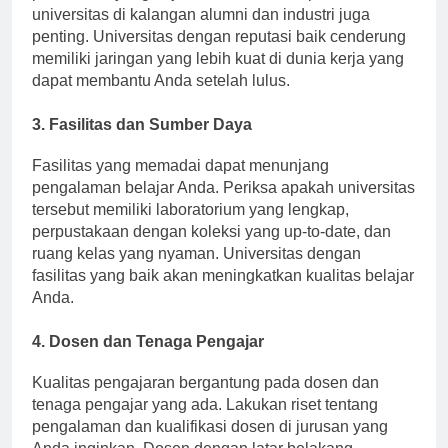
pendidikan yang terjamin. Selain itu, reputasi
universitas di kalangan alumni dan industri juga
penting. Universitas dengan reputasi baik cenderung
memiliki jaringan yang lebih kuat di dunia kerja yang
dapat membantu Anda setelah lulus.
3.
Fasilitas dan Sumber Daya
Fasilitas yang memadai dapat menunjang
pengalaman belajar Anda. Periksa apakah universitas
tersebut memiliki laboratorium yang lengkap,
perpustakaan dengan koleksi yang up-to-date, dan
ruang kelas yang nyaman. Universitas dengan
fasilitas yang baik akan meningkatkan kualitas belajar
Anda.
4.
Dosen dan Tenaga Pengajar
Kualitas pengajaran bergantung pada dosen dan
tenaga pengajar yang ada. Lakukan riset tentang
pengalaman dan kualifikasi dosen di jurusan yang