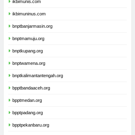
ikbimunis.com
ikbimuninus.com
bnptbanjarmasin.org
bnptmamuju.org
bnptkupang.org
bnptwamena.org
bnptkalimantantengah.org
bpptbandaaceh.org
bpptmedan.org
bpptpadang.org
bpptpekanbaru.org