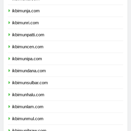
ikbimunib.com
ikbimunja.com
ikbimunri.com
ikbimunpatti.com
ikbimuncen.com
ikbimunipa.com
ikbimundana.com
ikbimunsulbar.com
ikbimunhalu.com
ikbimunlam.com
ikbimunmul.com