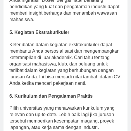
Anda inginkan. Dosen dengan latar belakang
pendidikan yang kuat dan pengalaman industri dapat
memberi insight berharga dan menambah wawasan
mahasiswa.
5.
Kegiatan Ekstrakurikuler
Keterlibatan dalam kegiatan ekstrakurikuler dapat
membantu Anda bersosialisasi dan mengembangkan
keterampilan di luar akademik. Cari tahu tentang
organisasi mahasiswa, klub, dan peluang untuk
terlibat dalam kegiatan yang berhubungan dengan
jurusan Anda. Ini bisa menjadi nilai tambah dalam CV
Anda ketika mencari pekerjaan nanti.
6.
Kurikulum dan Pengalaman Praktis
Pilih universitas yang menawarkan kurikulum yang
relevan dan up-to-date. Lebih baik lagi jika jurusan
tersebut memberikan kesempatan magang, proyek