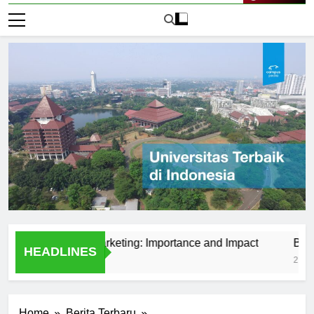
Live Now
tas Riau in Marketing: Importance and Impact
Bagaimana 
HEADLINES
2 Hari Ago