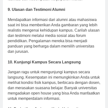
fasilitas dan kesempatan kerja paruh waktu.
9.
Ulasan dan Testimoni Alumni
Mendapatkan informasi dari alumni atau mahasiswa
saat ini bisa memberikan Anda gambaran yang lebih
realistis mengenai kehidupan kampus. Carilah ulasan
dan testimoni melalui media sosial atau forum
pendidikan. Pengalaman mereka bisa menjadi
panduan yang berharga dalam memilih universitas
dan jurusan.
10.
Kunjungi Kampus Secara Langsung
Jangan ragu untuk mengunjungi kampus secara
langsung. Kesempatan ini memungkinkan Anda untuk
melihat kondisi fisik kampus, berbicara dengan dosen,
dan merasakan suasana belajar. Banyak universitas
mengadakan open house yang bisa Anda manfaatkan
untuk memperdalam informasi.