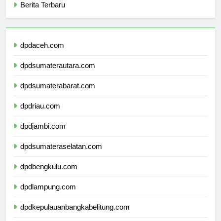
Berita Terbaru
dpdaceh.com
dpdsumaterautara.com
dpdsumaterabarat.com
dpdriau.com
dpdjambi.com
dpdsumateraselatan.com
dpdbengkulu.com
dpdlampung.com
dpdkepulauanbangkabelitung.com