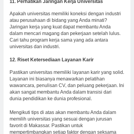
11.
Perhatikan Jaringan Kerja Universitas
Apakah universitas memiliki koneksi dengan industri
atau perusahaan di bidang yang Anda minati?
Jaringan kerja yang kuat dapat membantu Anda
dalam mencari magang dan pekerjaan setelah lulus.
Cari tahu program kerja sama yang ada antara
universitas dan industri.
12.
Riset Ketersediaan Layanan Karir
Pastikan universitas memiliki layanan karir yang solid.
Layanan ini biasanya menawarkan pelatihan
wawancara, penulisan CV, dan peluang pekerjaan. Ini
akan sangat membantu Anda dalam transisi dari
dunia pendidikan ke dunia profesional.
Mengikuti tips di atas akan membantu Anda dalam
memilih universitas yang sesuai dengan jurusan
favorit di Makassar. Pastikan untuk