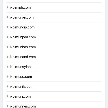
ikbimitb.com
ikbimipb.com
ikbimunair.com
ikbimundip.com
ikbimunpad.com
ikbimunhas.com
ikbimunand.com
ikbimunsyiah.com
ikbimusu.com
ikbimunila.com
ikbimunj.com