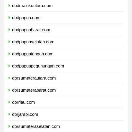
dpdmalukuutara.com
dpdpapua.com
dpdpapuabarat.com
dpdpapuaselatan.com
dpdpapuatengah.com
dpdpapuapegunungan.com
dprsumaterautara.com
dprsumaterabarat.com
dprriau.com
dprjambi.com
dprsumateraselatan.com