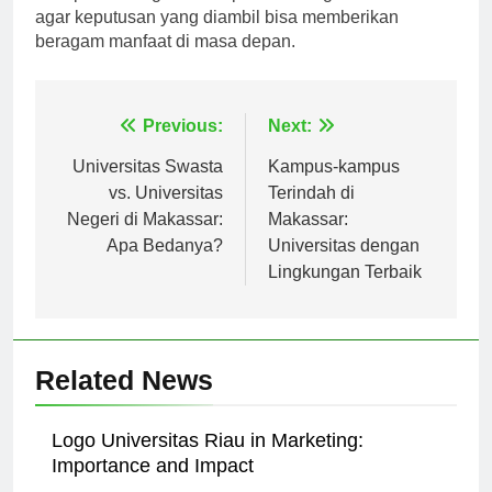
mempertimbangkan setiap faktor dengan seksama
agar keputusan yang diambil bisa memberikan
beragam manfaat di masa depan.
Navigasi
Previous:
Next:
pos
Universitas Swasta
Kampus-kampus
vs. Universitas
Terindah di
Negeri di Makassar:
Makassar:
Apa Bedanya?
Universitas dengan
Lingkungan Terbaik
Related News
Logo Universitas Riau in Marketing:
Importance and Impact