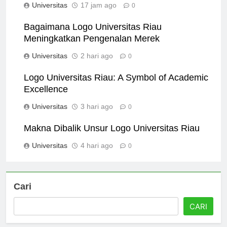
Universitas
17 jam ago
0
Bagaimana Logo Universitas Riau
Meningkatkan Pengenalan Merek
Universitas
2 hari ago
0
Logo Universitas Riau: A Symbol of Academic
Excellence
Universitas
3 hari ago
0
Makna Dibalik Unsur Logo Universitas Riau
Universitas
4 hari ago
0
Cari
CARI