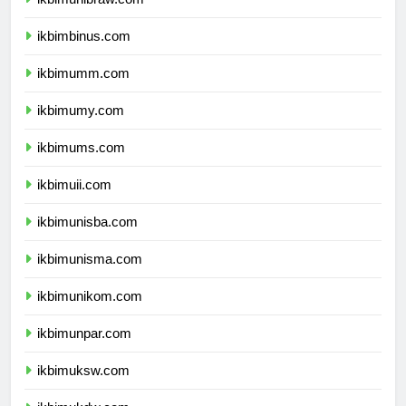
ikbimunibraw.com
ikbimbinus.com
ikbimumm.com
ikbimumy.com
ikbimums.com
ikbimuii.com
ikbimunisba.com
ikbimunisma.com
ikbimunikom.com
ikbimunpar.com
ikbimuksw.com