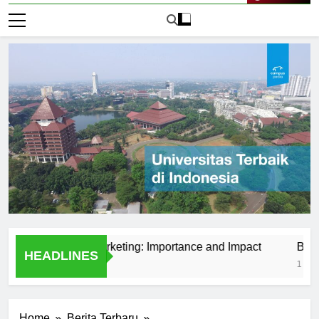
Live Now
as Riau in Marketing: Importance and Impact
Bagaimana 
HEADLINES
1 Hari Ago