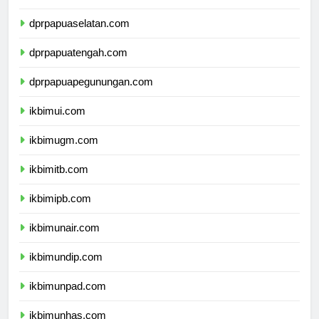
dprpapua.com
dprpapuaselatan.com
dprpapuatengah.com
dprpapuapegunungan.com
ikbimui.com
ikbimugm.com
ikbimitb.com
ikbimipb.com
ikbimunair.com
ikbimundip.com
ikbimunpad.com