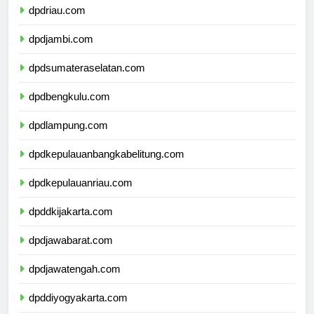
dpdriau.com
dpdjambi.com
dpdsumateraselatan.com
dpdbengkulu.com
dpdlampung.com
dpdkepulauanbangkabelitung.com
dpdkepulauanriau.com
dpddkijakarta.com
dpdjawabarat.com
dpdjawatengah.com
dpddiyogyakarta.com