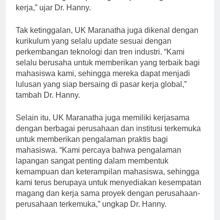
mahasiswa agar siap menghadapi tantangan di dunia
kerja,” ujar Dr. Hanny.
Tak ketinggalan, UK Maranatha juga dikenal dengan
kurikulum yang selalu update sesuai dengan
perkembangan teknologi dan tren industri. “Kami
selalu berusaha untuk memberikan yang terbaik bagi
mahasiswa kami, sehingga mereka dapat menjadi
lulusan yang siap bersaing di pasar kerja global,”
tambah Dr. Hanny.
Selain itu, UK Maranatha juga memiliki kerjasama
dengan berbagai perusahaan dan institusi terkemuka
untuk memberikan pengalaman praktis bagi
mahasiswa. “Kami percaya bahwa pengalaman
lapangan sangat penting dalam membentuk
kemampuan dan keterampilan mahasiswa, sehingga
kami terus berupaya untuk menyediakan kesempatan
magang dan kerja sama proyek dengan perusahaan-
perusahaan terkemuka,” ungkap Dr. Hanny.