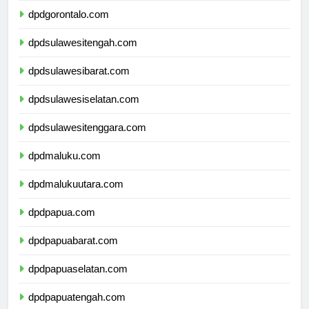
dpdgorontalo.com
dpdsulawesitengah.com
dpdsulawesibarat.com
dpdsulawesiselatan.com
dpdsulawesitenggara.com
dpdmaluku.com
dpdmalukuutara.com
dpdpapua.com
dpdpapuabarat.com
dpdpapuaselatan.com