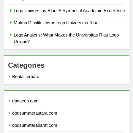
Pengenalan Merek
Logo Universitas Riau: A Symbol of Academic Excellence
Makna Dibalik Unsur Logo Universitas Riau
Logo Analysis: What Makes the Universitas Riau Logo
Unique?
Categories
Berita Terbaru
dpdaceh.com
dpdsumaterautara.com
dpdsumaterabarat.com