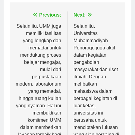
Navigasi
Previous:
Next:
pos
Selain itu, UMM juga
Selain itu,
memiliki fasilitas
Universitas
yang lengkap dan
Muhammadiyah
memadai untuk
Ponorogo juga aktif
mendukung proses
dalam kegiatan
belajar mengajar,
pengabdian
mulai dari
masyarakat dan riset
perpustakaan
ilmiah. Dengan
modern, laboratorium
melibatkan
yang memadai,
mahasiswa dalam
hingga ruang kuliah
berbagai kegiatan di
yang nyaman. Hal ini
luar kelas,
membuktikan
universitas ini
komitmen UMM
berusaha untuk
dalam memberikan
menciptakan lulusan