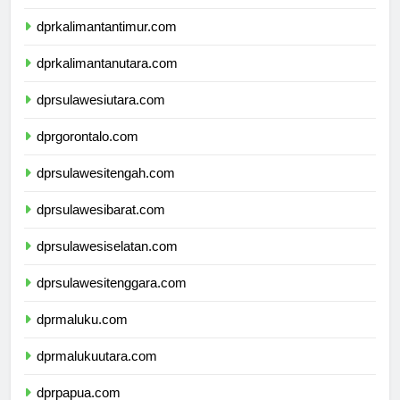
dprkalimantanselatan.com
dprkalimantantimur.com
dprkalimantanutara.com
dprsulawesiutara.com
dprgorontalo.com
dprsulawesitengah.com
dprsulawesibarat.com
dprsulawesiselatan.com
dprsulawesitenggara.com
dprmaluku.com
dprmalukuutara.com