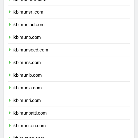
ikbimunram.com
ikbimunsri.com
ikbimuntad.com
ikbimunp.com
ikbimunsoed.com
ikbimuns.com
ikbimunib.com
ikbimunja.com
ikbimunri.com
ikbimunpatti.com
ikbimuncen.com