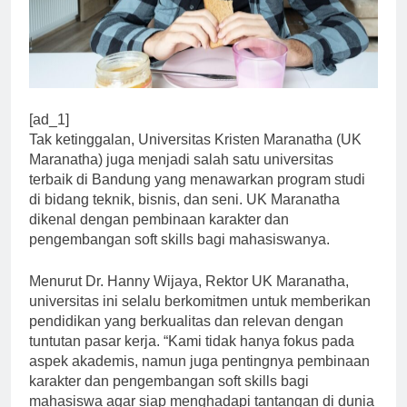
[ad_1]
Tak ketinggalan, Universitas Kristen Maranatha (UK
Maranatha) juga menjadi salah satu universitas
terbaik di Bandung yang menawarkan program studi
di bidang teknik, bisnis, dan seni. UK Maranatha
dikenal dengan pembinaan karakter dan
pengembangan soft skills bagi mahasiswanya.
Menurut Dr. Hanny Wijaya, Rektor UK Maranatha,
universitas ini selalu berkomitmen untuk memberikan
pendidikan yang berkualitas dan relevan dengan
tuntutan pasar kerja. “Kami tidak hanya fokus pada
aspek akademis, namun juga pentingnya pembinaan
karakter dan pengembangan soft skills bagi