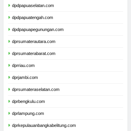
dpdpapuaselatan.com
dpdpapuatengah.com
dpdpapuapegunungan.com
dprsumaterautara.com
dprsumaterabarat.com
dprriau.com
dprjambi.com
dprsumateraselatan.com
dprbengkulu.com
dprlampung.com
dprkepulauanbangkabelitung.com