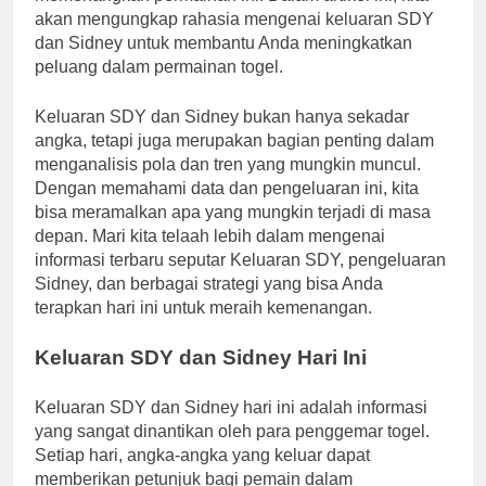
memenangkan permainan ini. Dalam artikel ini, kita
akan mengungkap rahasia mengenai keluaran SDY
dan Sidney untuk membantu Anda meningkatkan
peluang dalam permainan togel.
Keluaran SDY dan Sidney bukan hanya sekadar
angka, tetapi juga merupakan bagian penting dalam
menganalisis pola dan tren yang mungkin muncul.
Dengan memahami data dan pengeluaran ini, kita
bisa meramalkan apa yang mungkin terjadi di masa
depan. Mari kita telaah lebih dalam mengenai
informasi terbaru seputar Keluaran SDY, pengeluaran
Sidney, dan berbagai strategi yang bisa Anda
terapkan hari ini untuk meraih kemenangan.
Keluaran SDY dan Sidney Hari Ini
Keluaran SDY dan Sidney hari ini adalah informasi
yang sangat dinantikan oleh para penggemar togel.
Setiap hari, angka-angka yang keluar dapat