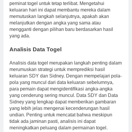
memberikan transparansi dan kepercayaan bagi
peminat togel untuk tetap terlibat. Mengetahui
keluaran hari ini dapat membantu mereka dalam
memutuskan langkah selanjutnya, apakah akan
melanjutkan dengan angka yang sama atau
mengganti dengan pilihan baru berdasarkan hasil
yang ada.
Analisis Data Togel
Analisis data togel merupakan langkah penting dalam
merumuskan strategi untuk memprediksi hasil
keluaran SDY dan Sidney. Dengan mempelajari pola-
pola yang muncul dari data keluaran sebelumnya,
para pemain dapat mengidentifikasi angka-angka
yang cenderung sering muncul. Data SDY dan Data
Sidney yang lengkap dapat memberikan gambaran
yang lebih jelas mengenai kecenderungan hasil
undian. Penting untuk mencatat bahwa meskipun
tidak ada jaminan pasti, analisis ini dapat