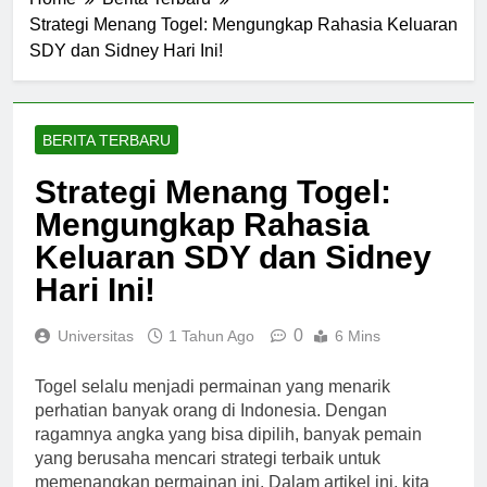
Home
Berita Terbaru
Strategi Menang Togel: Mengungkap Rahasia Keluaran
SDY dan Sidney Hari Ini!
BERITA TERBARU
Strategi Menang Togel:
Mengungkap Rahasia
Keluaran SDY dan Sidney
Hari Ini!
0
Universitas
1 Tahun Ago
6 Mins
Togel selalu menjadi permainan yang menarik
perhatian banyak orang di Indonesia. Dengan
ragamnya angka yang bisa dipilih, banyak pemain
yang berusaha mencari strategi terbaik untuk