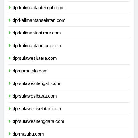
dprkalimantanbarat.com
dprkalimantantengah.com
dprkalimantanselatan.com
dprkalimantantimur.com
dprkalimantanutara.com
dprsulawesiutara.com
dprgorontalo.com
dprsulawesitengah.com
dprsulawesibarat.com
dprsulawesiselatan.com
dprsulawesitenggara.com