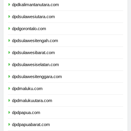
dpdkalimantanutara.com
dpdsulawesiutara.com
dpdgorontalo.com
dpdsulawesitengah.com
dpdsulawesibarat.com
dpdsulawesiselatan.com
dpdsulawesitenggara.com
dpdmaluku.com
dpdmalukuutara.com
dpdpapua.com
dpdpapuabarat.com