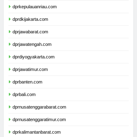
dprkepulauanriau.com
dprdkijakarta.com
dprjawabarat.com
dprjawatengah.com
dprdiyogyakarta.com
dprjawatimur.com
dprbanten.com
dprbali.com
dprnusatenggarabarat.com
dprnusatenggaratimur.com