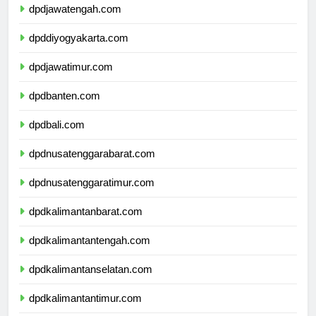
dpdjawatengah.com
dpddiyogyakarta.com
dpdjawatimur.com
dpdbanten.com
dpdbali.com
dpdnusatenggarabarat.com
dpdnusatenggaratimur.com
dpdkalimantanbarat.com
dpdkalimantantengah.com
dpdkalimantanselatan.com
dpdkalimantantimur.com