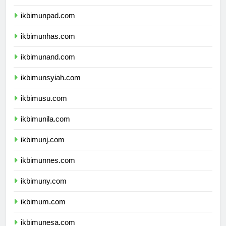
ikbimundip.com
ikbimunpad.com
ikbimunhas.com
ikbimunand.com
ikbimunsyiah.com
ikbimusu.com
ikbimunila.com
ikbimunj.com
ikbimunnes.com
ikbimuny.com
ikbimum.com