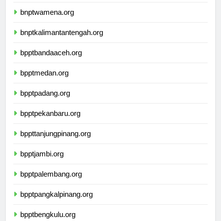
bnptkupang.org
bnptwamena.org
bnptkalimantantengah.org
bpptbandaaceh.org
bpptmedan.org
bpptpadang.org
bpptpekanbaru.org
bppttanjungpinang.org
bpptjambi.org
bpptpalembang.org
bpptpangkalpinang.org