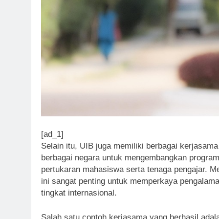
[ad_1]
Selain itu, UIB juga memiliki berbagai kerjasam
berbagai negara untuk mengembangkan program
pertukaran mahasiswa serta tenaga pengajar. Men
ini sangat penting untuk memperkaya pengalama
tingkat internasional.
Salah satu contoh kerjasama yang berhasil adala