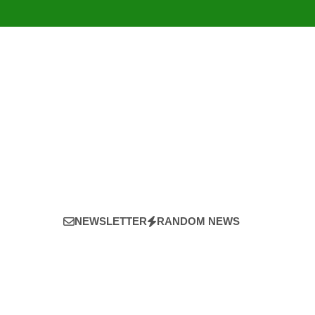
NEWSLETTER
RANDOM NEWS