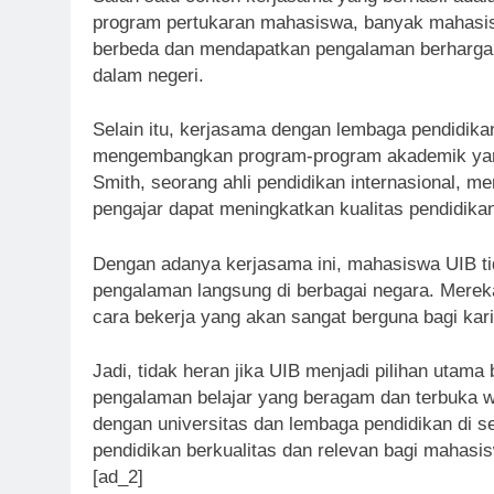
program pertukaran mahasiswa, banyak mahasis
berbeda dan mendapatkan pengalaman berharga y
dalam negeri.
Selain itu, kerjasama dengan lembaga pendidika
mengembangkan program-program akademik yang r
Smith, seorang ahli pendidikan internasional,
pengajar dapat meningkatkan kualitas pendidi
Dengan adanya kerjasama ini, mahasiswa UIB tidak
pengalaman langsung di berbagai negara. Merek
cara bekerja yang akan sangat berguna bagi kar
Jadi, tidak heran jika UIB menjadi pilihan utam
pengalaman belajar yang beragam dan terbuka w
dengan universitas dan lembaga pendidikan di s
pendidikan berkualitas dan relevan bagi mahasi
[ad_2]