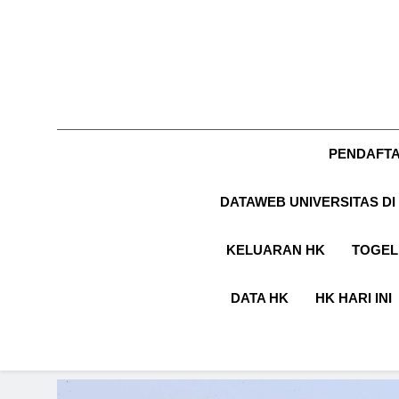
PENDAFT
DATAWEB UNIVERSITAS DI
KELUARAN HK
TOGE
DATA HK
HK HARI INI