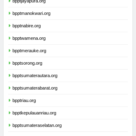
bpptjayapura.org
bpptmanokwari.org
bpptnabire.org
bpptwamena.org
bpptmerauke.org
bpptsorong.org
bpptsumaterautara.org
bpptsumaterabarat.org
bpptriau.org
bpptkepulauanriau.org
bpptsumateraselatan.org