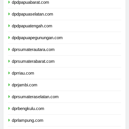
dpdpapuabarat.com
dpdpapuaselatan.com
dpdpapuatengah.com
dpdpapuapegunungan.com
dprsumaterautara.com
dprsumaterabarat.com
dprriau.com
dprjambi.com
dprsumateraselatan.com
dprbengkulu.com
dprlampung.com