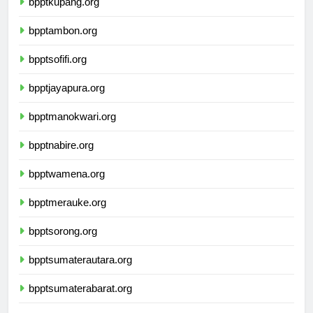
bpptkupang.org
bpptambon.org
bpptsofifi.org
bpptjayapura.org
bpptmanokwari.org
bpptnabire.org
bpptwamena.org
bpptmerauke.org
bpptsorong.org
bpptsumaterautara.org
bpptsumaterabarat.org