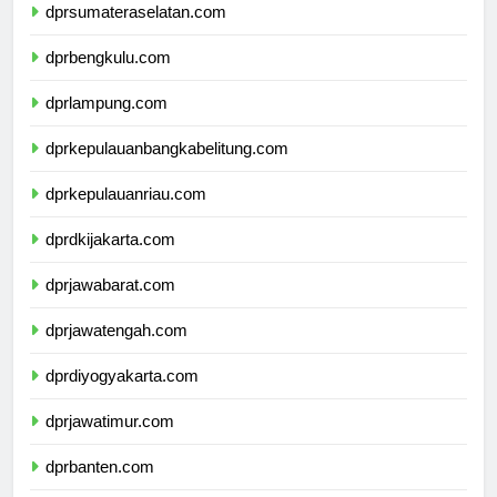
dprsumateraselatan.com
dprbengkulu.com
dprlampung.com
dprkepulauanbangkabelitung.com
dprkepulauanriau.com
dprdkijakarta.com
dprjawabarat.com
dprjawatengah.com
dprdiyogyakarta.com
dprjawatimur.com
dprbanten.com