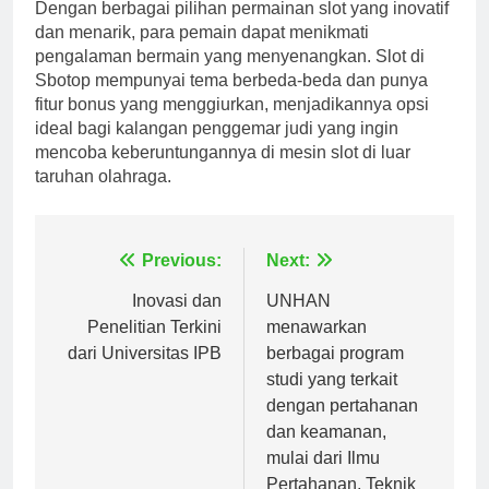
Sbotop juga punya kategori slot judi yang menarik.
Dengan berbagai pilihan permainan slot yang inovatif
dan menarik, para pemain dapat menikmati
pengalaman bermain yang menyenangkan. Slot di
Sbotop mempunyai tema berbeda-beda dan punya
fitur bonus yang menggiurkan, menjadikannya opsi
ideal bagi kalangan penggemar judi yang ingin
mencoba keberuntungannya di mesin slot di luar
taruhan olahraga.
Navigasi
Previous:
Next:
pos
Inovasi dan
UNHAN
Penelitian Terkini
menawarkan
dari Universitas IPB
berbagai program
studi yang terkait
dengan pertahanan
dan keamanan,
mulai dari Ilmu