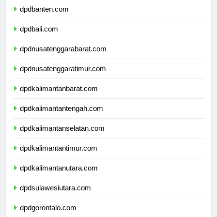
dpdbanten.com
dpdbali.com
dpdnusatenggarabarat.com
dpdnusatenggaratimur.com
dpdkalimantanbarat.com
dpdkalimantantengah.com
dpdkalimantanselatan.com
dpdkalimantantimur.com
dpdkalimantanutara.com
dpdsulawesiutara.com
dpdgorontalo.com