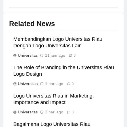
Related News
Membandingkan Logo Universitas Riau
Dengan Logo Universitas Lain
Universitas
11 jam ago
0
The Role of Branding in the Universitas Riau
Logo Design
Universitas
1 hari ago
0
Logo Universitas Riau in Marketing:
Importance and Impact
Universitas
2 hari ago
0