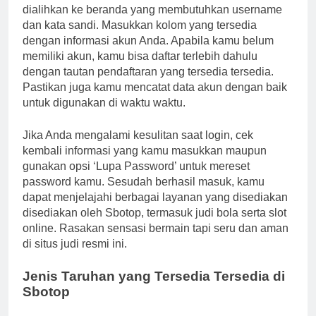
Setelah Anda mengklik tombol login, Anda bakal
dialihkan ke beranda yang membutuhkan username
dan kata sandi. Masukkan kolom yang tersedia
dengan informasi akun Anda. Apabila kamu belum
memiliki akun, kamu bisa daftar terlebih dahulu
dengan tautan pendaftaran yang tersedia tersedia.
Pastikan juga kamu mencatat data akun dengan baik
untuk digunakan di waktu waktu.
Jika Anda mengalami kesulitan saat login, cek
kembali informasi yang kamu masukkan maupun
gunakan opsi ‘Lupa Password’ untuk mereset
password kamu. Sesudah berhasil masuk, kamu
dapat menjelajahi berbagai layanan yang disediakan
disediakan oleh Sbotop, termasuk judi bola serta slot
online. Rasakan sensasi bermain tapi seru dan aman
di situs judi resmi ini.
Jenis Taruhan yang Tersedia Tersedia di
Sbotop