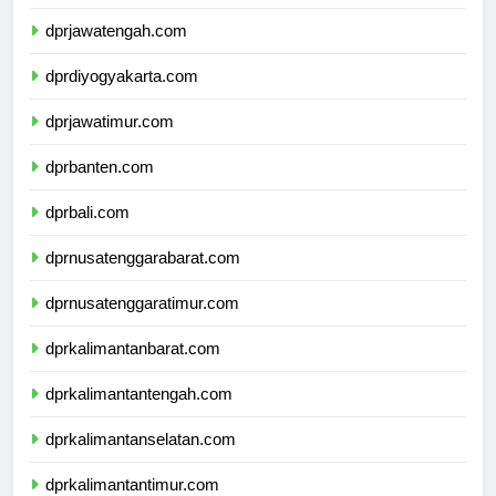
dprjawabarat.com
dprjawatengah.com
dprdiyogyakarta.com
dprjawatimur.com
dprbanten.com
dprbali.com
dprnusatenggarabarat.com
dprnusatenggaratimur.com
dprkalimantanbarat.com
dprkalimantantengah.com
dprkalimantanselatan.com