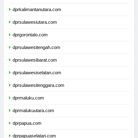
dprkalimantantimur.com
dprkalimantanutara.com
dprsulawesiutara.com
dprgorontalo.com
dprsulawesitengah.com
dprsulawesibarat.com
dprsulawesiselatan.com
dprsulawesitenggara.com
dprmaluku.com
dprmalukuutara.com
dprpapua.com