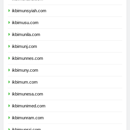
ikbimunand.com
ikbimunsyiah.com
ikbimusu.com
ikbimunila.com
ikbimunj.com
ikbimunnes.com
ikbimuny.com
ikbimum.com
ikbimunesa.com
ikbimunimed.com
ikbimunram.com