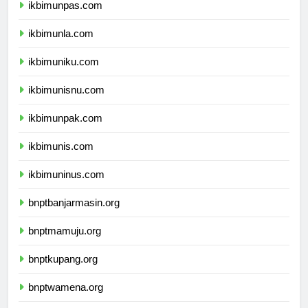
ikbimunpas.com
ikbimunla.com
ikbimuniku.com
ikbimunisnu.com
ikbimunpak.com
ikbimunis.com
ikbimuninus.com
bnptbanjarmasin.org
bnptmamuju.org
bnptkupang.org
bnptwamena.org