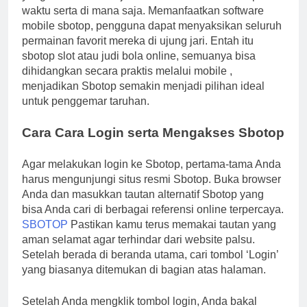
yang membolehkan jemaat untuk bertaruh setiap
waktu serta di mana saja. Memanfaatkan software
mobile sbotop, pengguna dapat menyaksikan seluruh
permainan favorit mereka di ujung jari. Entah itu
sbotop slot atau judi bola online, semuanya bisa
dihidangkan secara praktis melalui mobile ,
menjadikan Sbotop semakin menjadi pilihan ideal
untuk penggemar taruhan.
Cara Cara Login serta Mengakses Sbotop
Agar melakukan login ke Sbotop, pertama-tama Anda
harus mengunjungi situs resmi Sbotop. Buka browser
Anda dan masukkan tautan alternatif Sbotop yang
bisa Anda cari di berbagai referensi online terpercaya.
SBOTOP
Pastikan kamu terus memakai tautan yang
aman selamat agar terhindar dari website palsu.
Setelah berada di beranda utama, cari tombol ‘Login’
yang biasanya ditemukan di bagian atas halaman.