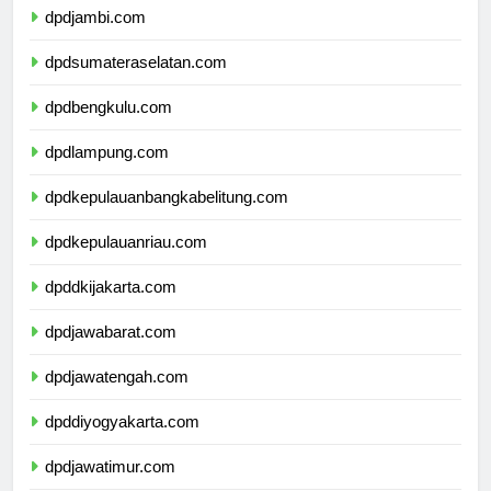
dpdjambi.com
dpdsumateraselatan.com
dpdbengkulu.com
dpdlampung.com
dpdkepulauanbangkabelitung.com
dpdkepulauanriau.com
dpddkijakarta.com
dpdjawabarat.com
dpdjawatengah.com
dpddiyogyakarta.com
dpdjawatimur.com