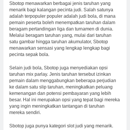
Sbotop menawarkan berbagai jenis taruhan yang
menarik bagi kalangan pecinta judi. Salah satunya
adalah terpopuler populer adalah judi bola, di mana
pemain peserta boleh menempatkan taruhan dalam
beragam pertandingan liga dan turnamen di dunia.
Melalui beragam taruhan yang, mulai dari taruhan
satu gambar hingga taruhan akumulator, Sbotop
menawarkan sensasi yang lengkap lengkap bagi
pecinta sepak bola.
Selain judi bola, Sbotop juga menyediakan opsi
taruhan mix parlay. Jenis taruhan tersebut izinkan
pemain dalam menggabungkan beberapa perjudian
ke dalam satu slip taruhan, meningkatkan peluang
kemenangan dan potensi pembayaran yang lebih
besar. Hal ini merupakan opsi yang tepat bagi mereka
yang ingin meningkatkan tantangan di taruhan
mereka sendiri.