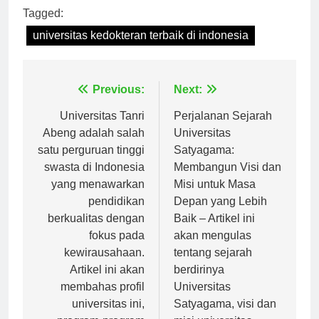
Tagged:
universitas kedokteran terbaik di indonesia
Navigasi
Previous:
Next:
pos
Universitas Tanri
Perjalanan Sejarah
Abeng adalah salah
Universitas
satu perguruan tinggi
Satyagama:
swasta di Indonesia
Membangun Visi dan
yang menawarkan
Misi untuk Masa
pendidikan
Depan yang Lebih
berkualitas dengan
Baik – Artikel ini
fokus pada
akan mengulas
kewirausahaan.
tentang sejarah
Artikel ini akan
berdirinya
membahas profil
Universitas
universitas ini,
Satyagama, visi dan