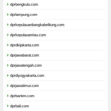
dprbengkulu.com
dprlampung.com
dprkepulauanbangkabelitung.com
dprkepulauanriau.com
dprdkijakarta.com
dprjawabarat.com
dprjawatengah.com
dprdiyogyakarta.com
dprjawatimur.com
dprbanten.com
dprbali.com