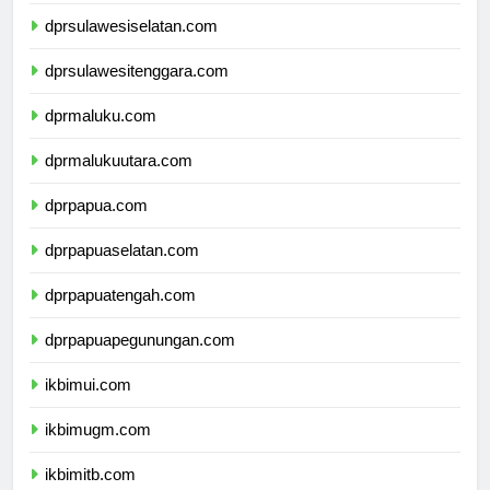
dprsulawesibarat.com
dprsulawesiselatan.com
dprsulawesitenggara.com
dprmaluku.com
dprmalukuutara.com
dprpapua.com
dprpapuaselatan.com
dprpapuatengah.com
dprpapuapegunungan.com
ikbimui.com
ikbimugm.com