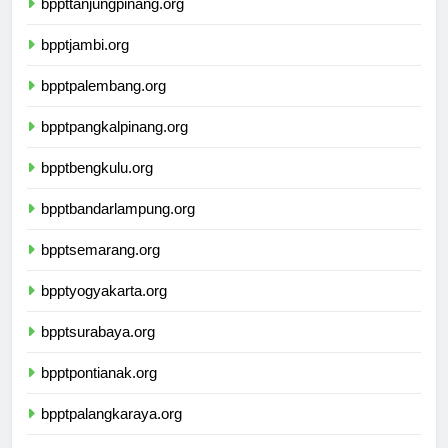
bppttanjungpinang.org
bpptjambi.org
bpptpalembang.org
bpptpangkalpinang.org
bpptbengkulu.org
bpptbandarlampung.org
bpptsemarang.org
bpptyogyakarta.org
bpptsurabaya.org
bpptpontianak.org
bpptpalangkaraya.org