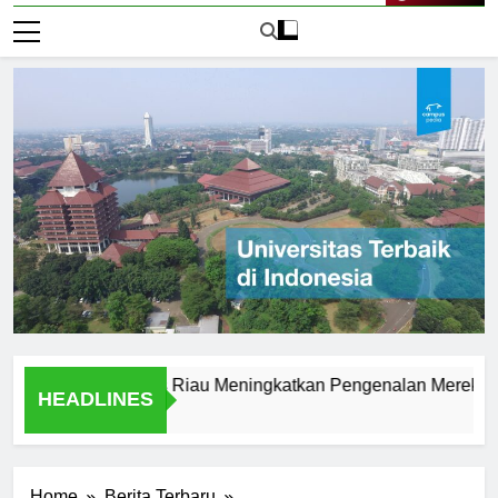
Live Now
go Universitas Riau Meningkatkan Pengenalan Merek
L
HEADLINES
2