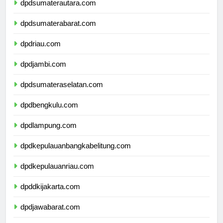
dpdsumaterautara.com
dpdsumaterabarat.com
dpdriau.com
dpdjambi.com
dpdsumateraselatan.com
dpdbengkulu.com
dpdlampung.com
dpdkepulauanbangkabelitung.com
dpdkepulauanriau.com
dpddkijakarta.com
dpdjawabarat.com