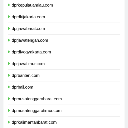
dprkepulauanriau.com
dprdkijakarta.com
dprjawabarat.com
dprjawatengah.com
dprdiyogyakarta.com
dprjawatimur.com
dprbanten.com
dprbali.com
dprnusatenggarabarat.com
dprnusatenggaratimur.com
dprkalimantanbarat.com