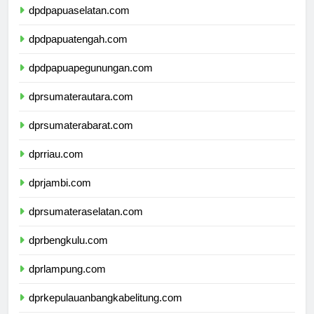
dpdpapuaselatan.com
dpdpapuatengah.com
dpdpapuapegunungan.com
dprsumaterautara.com
dprsumaterabarat.com
dprriau.com
dprjambi.com
dprsumateraselatan.com
dprbengkulu.com
dprlampung.com
dprkepulauanbangkabelitung.com