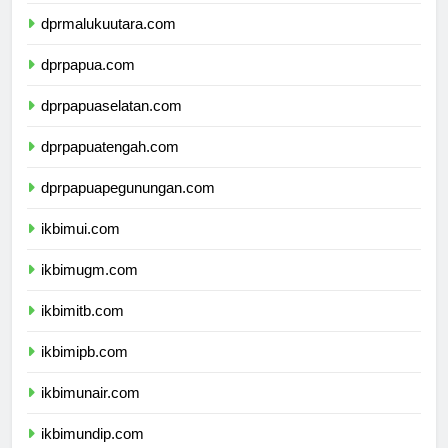
dprmaluku.com
dprmalukuutara.com
dprpapua.com
dprpapuaselatan.com
dprpapuatengah.com
dprpapuapegunungan.com
ikbimui.com
ikbimugm.com
ikbimitb.com
ikbimipb.com
ikbimunair.com