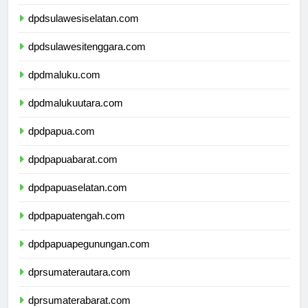
dpdsulawesibarat.com
dpdsulawesiselatan.com
dpdsulawesitenggara.com
dpdmaluku.com
dpdmalukuutara.com
dpdpapua.com
dpdpapuabarat.com
dpdpapuaselatan.com
dpdpapuatengah.com
dpdpapuapegunungan.com
dprsumaterautara.com