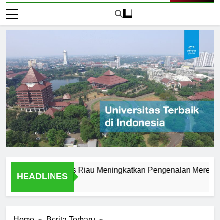
Live Now
go Universitas Riau Meningkatkan Pengenalan Merek
L
HEADLINES
2 