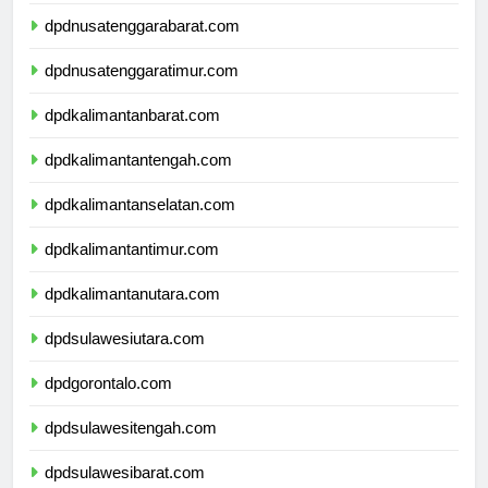
dpdbali.com
dpdnusatenggarabarat.com
dpdnusatenggaratimur.com
dpdkalimantanbarat.com
dpdkalimantantengah.com
dpdkalimantanselatan.com
dpdkalimantantimur.com
dpdkalimantanutara.com
dpdsulawesiutara.com
dpdgorontalo.com
dpdsulawesitengah.com