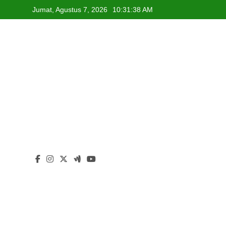
Skip
Jumat, Agustus 7, 2026
10:31:40 AM
to
content