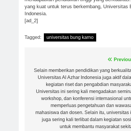
yang kuat untuk terus berkembang, Universitas 
Indonesia.
[ad_2]
Tagged:
universitas bung karno
Navigasi
Previou
pos
Selain memberikan pendidikan yang berkualita
Universitas Al Azhar Indonesia juga aktif dal
kegiatan riset dan pengabdian masyaraka
Universitas ini sering kali mengadakan semina
workshop, dan konferensi internasional unt
memperluas pengetahuan dan wawas
mahasiswa dan dosen. Selain itu, universitas i
juga sering kali terlibat dalam kegiatan sos
untuk membantu masyarakat sekita