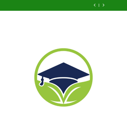
Unsur
Riau
Universitas
Riau:
Unsur
Riau
Universitas
Universitas
Dibalik
Logo
in
Riau
A
Logo
in
Riau
Riau:
Unsur
Universitas
Marketing:
Meningkatkan
Symbol
Universitas
Marketing:
Meningkatkan
A
Logo
Riau
Importance
Pengenalan
of
Riau
Importance
Pengenalan
Symbol
Universitas
and
Merek
Academic
and
Merek
of
Riau
Impact
Excellence
Impact
Academic
Excellence