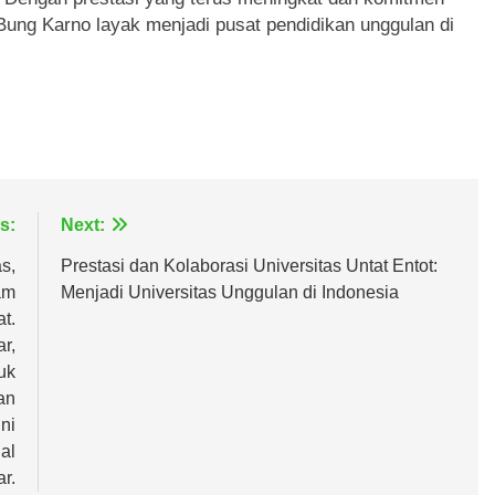
Bung Karno layak menjadi pusat pendidikan unggulan di
s:
Next:
s,
Prestasi dan Kolaborasi Universitas Untat Entot:
am
Menjadi Universitas Unggulan di Indonesia
t.
r,
uk
an
ni
ial
r.