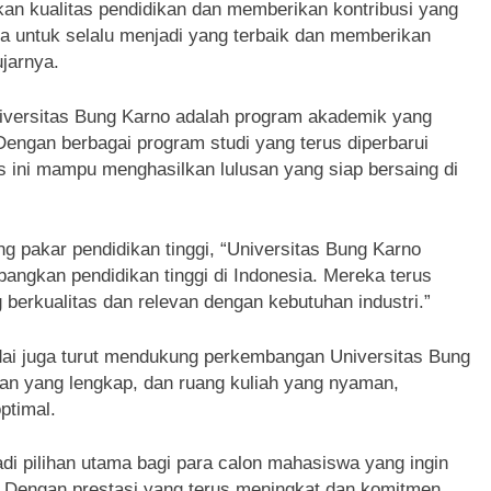
kan kualitas pendidikan dan memberikan kontribusi yang
 untuk selalu menjadi yang terbaik dan memberikan
jarnya.
iversitas Bung Karno adalah program akademik yang
Dengan berbagai program studi yang terus diperbarui
 ini mampu menghasilkan lulusan yang siap bersaing di
g pakar pendidikan tinggi, “Universitas Bung Karno
angkan pendidikan tinggi di Indonesia. Mereka terus
erkualitas dan relevan dengan kebutuhan industri.”
madai juga turut mendukung perkembangan Universitas Bung
an yang lengkap, dan ruang kuliah yang nyaman,
ptimal.
adi pilihan utama bagi para calon mahasiswa yang ingin
. Dengan prestasi yang terus meningkat dan komitmen