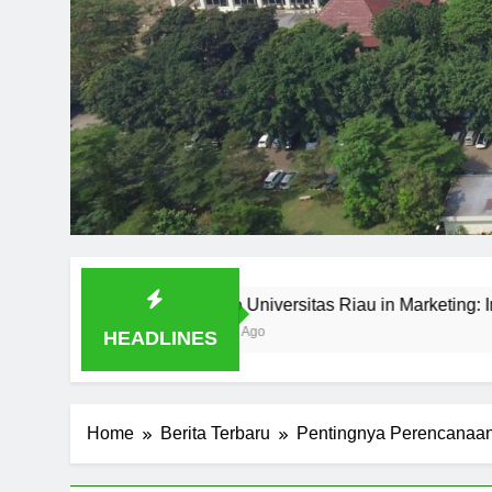
Logo Universitas Riau in Marketing: Importance and Impact
2 Hari Ago
HEADLINES
Home
Berita Terbaru
Pentingnya Perencanaan 