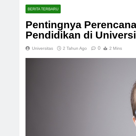
BERITA TERBARU
Pentingnya Perencan
Pendidikan di Univers
0
Universitas
2 Tahun Ago
2 Mins