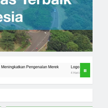
an Merek
Logo Universitas Riau: A Symbol of Academic 
4 Hari Ago