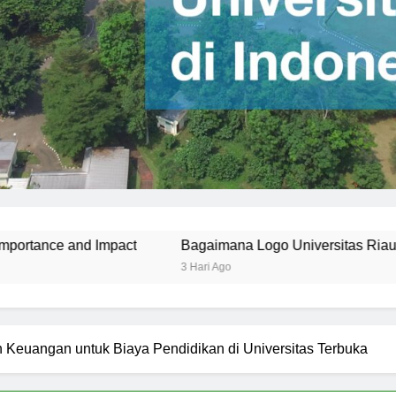
Bagaimana Logo Universitas Riau Meningkatkan Pengenal
3 Hari Ago
Keuangan untuk Biaya Pendidikan di Universitas Terbuka