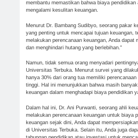
membantu memastikan bahwa biaya pendidikan an
mengalami kesulitan keuangan.
Menurut Dr. Bambang Sudibyo, seorang pakar k
yang penting untuk mencapai tujuan keuangan, t
melakukan perencanaan keuangan, Anda dapat me
dan menghindari hutang yang berlebihan.”
Namun, tidak semua orang menyadari pentingnya
Universitas Terbuka. Menurut survei yang dilak
hanya 30% dari orang tua memiliki perencanaan 
tinggi. Hal ini menunjukkan bahwa masih banya
keuangan dalam menghadapi biaya pendidikan y
Dalam hal ini, Dr. Ani Purwanti, seorang ahli k
melakukan perencanaan keuangan untuk biaya p
keuangan sejak dini, Anda dapat mempersiapkan 
di Universitas Terbuka. Selain itu, Anda juga d
tabungan pendidikan atau investasi untuk menca