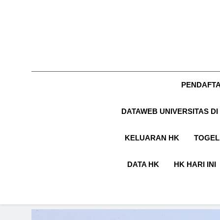
PENDAFT
DATAWEB UNIVERSITAS DI
KELUARAN HK
TOGE
DATA HK
HK HARI INI