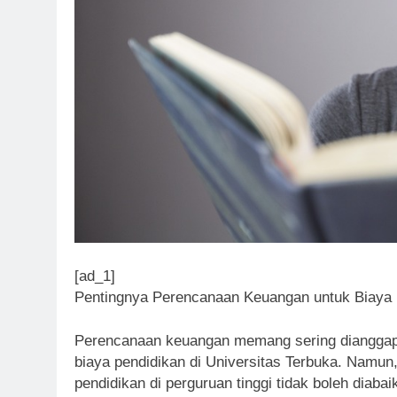
[ad_1]
Pentingnya Perencanaan Keuangan untuk Biaya P
Perencanaan keuangan memang sering dianggap
biaya pendidikan di Universitas Terbuka. Namun
pendidikan di perguruan tinggi tidak boleh dia