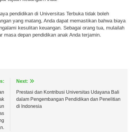
ya pendidikan di Universitas Terbuka tidak boleh
angan yang matang, Anda dapat memastikan bahwa biaya
ngalami kesulitan keuangan. Sebagai orang tua, mulailah
r masa depan pendidikan anak Anda terjamin.
s:
Next:
an
Prestasi dan Kontribusi Universitas Udayana Bali
ak
dalam Pengembangan Pendidikan dan Penelitian
un
di Indonesia
as
ng
n.