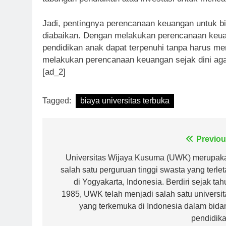
Jadi, pentingnya perencanaan keuangan untuk bia
diabaikan. Dengan melakukan perencanaan keu
pendidikan anak dapat terpenuhi tanpa harus me
melakukan perencanaan keuangan sejak dini aga
[ad_2]
Tagged:
biaya universitas terbuka
Navigasi
Previou
pos
Universitas Wijaya Kusuma (UWK) merupak
salah satu perguruan tinggi swasta yang terlet
di Yogyakarta, Indonesia. Berdiri sejak tah
1985, UWK telah menjadi salah satu universit
yang terkemuka di Indonesia dalam bida
pendidika