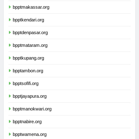
bpptmakassar.org
bpptkendari.org
bpptdenpasar.org
bpptmataram.org
bpptkupang.org
bpptambon.org
bpptsofifi.org
bpptjayapura.org
bpptmanokwari.org
bpptnabire.org