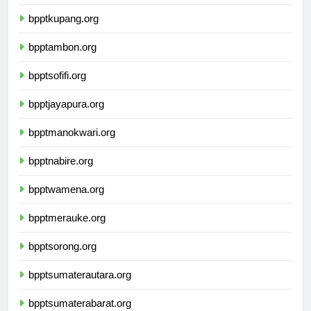
bpptmataram.org
bpptkupang.org
bpptambon.org
bpptsofifi.org
bpptjayapura.org
bpptmanokwari.org
bpptnabire.org
bpptwamena.org
bpptmerauke.org
bpptsorong.org
bpptsumaterautara.org