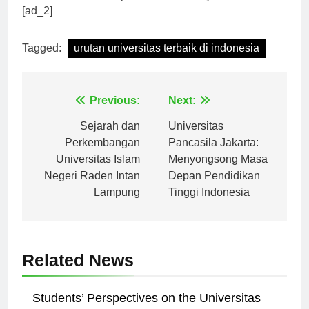
berkualitas dan kompetitif di dunia kerja.
[ad_2]
Tagged:
urutan universitas terbaik di indonesia
Navigasi
Previous:
Next:
pos
Sejarah dan
Universitas
Perkembangan
Pancasila Jakarta:
Universitas Islam
Menyongsong Masa
Negeri Raden Intan
Depan Pendidikan
Lampung
Tinggi Indonesia
Related News