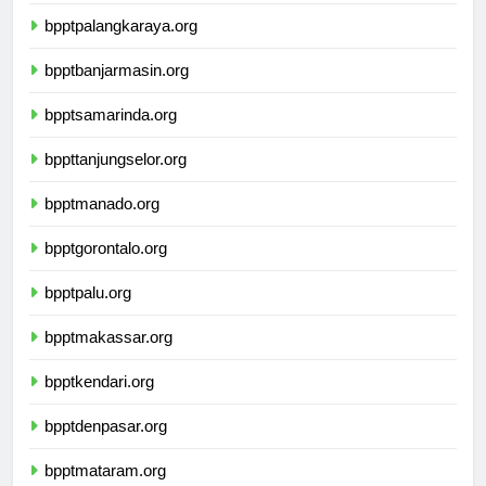
bpptpontianak.org
bpptpalangkaraya.org
bpptbanjarmasin.org
bpptsamarinda.org
bppttanjungselor.org
bpptmanado.org
bpptgorontalo.org
bpptpalu.org
bpptmakassar.org
bpptkendari.org
bpptdenpasar.org