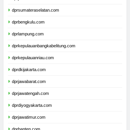
dprjambi.com
dprsumateraselatan.com
dprbengkulu.com
dprlampung.com
dprkepulauanbangkabelitung.com
dprkepulauanriau.com
dprdkijakarta.com
dprjawabarat.com
dprjawatengah.com
dprdiyogyakarta.com
dprjawatimur.com