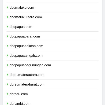
dpdsulawesitenggara.com
dpdmaluku.com
dpdmalukuutara.com
dpdpapua.com
dpdpapuabarat.com
dpdpapuaselatan.com
dpdpapuatengah.com
dpdpapuapegunungan.com
dprsumaterautara.com
dprsumaterabarat.com
dprriau.com