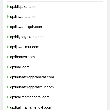
dpdkepulauanriau.com
dpddkijakarta.com
dpdjawabarat.com
dpdjawatengah.com
dpddiyogyakarta.com
dpdjawatimur.com
dpdbanten.com
dpdbali.com
dpdnusatenggarabarat.com
dpdnusatenggaratimur.com
dpdkalimantanbarat.com