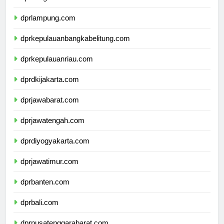
dprbengkulu.com
dprlampung.com
dprkepulauanbangkabelitung.com
dprkepulauanriau.com
dprdkijakarta.com
dprjawabarat.com
dprjawatengah.com
dprdiyogyakarta.com
dprjawatimur.com
dprbanten.com
dprbali.com