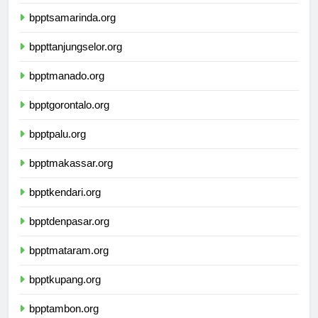
bpptbanjarmasin.org
bpptsamarinda.org
bppttanjungselor.org
bpptmanado.org
bpptgorontalo.org
bpptpalu.org
bpptmakassar.org
bpptkendari.org
bpptdenpasar.org
bpptmataram.org
bpptkupang.org