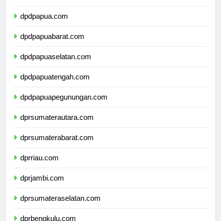
dpdmalukuutara.com
dpdpapua.com
dpdpapuabarat.com
dpdpapuaselatan.com
dpdpapuatengah.com
dpdpapuapegunungan.com
dprsumaterautara.com
dprsumaterabarat.com
dprriau.com
dprjambi.com
dprsumateraselatan.com