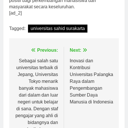
positif bagi perkembangan mahasiswa dan
masyarakat secara keseluruhan.
[ad_2]
Tagged:
universitas sahid surakarta
Navigasi
Previous:
Next:
pos
Sebagai salah satu
Inovasi dan
universitas terbaik di
Kontribusi
Jepang, Universitas
Universitas Palangka
Tokyo menarik
Raya dalam
banyak mahasiswa
Pengembangan
dari dalam dan luar
Sumber Daya
negeri untuk belajar
Manusia di Indonesia
di sana. Dengan staf
pengajar yang ahli di
bidangnya dan