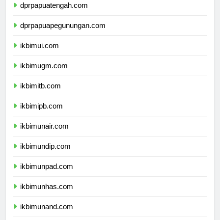
dprpapuatengah.com
dprpapuapegunungan.com
ikbimui.com
ikbimugm.com
ikbimitb.com
ikbimipb.com
ikbimunair.com
ikbimundip.com
ikbimunpad.com
ikbimunhas.com
ikbimunand.com