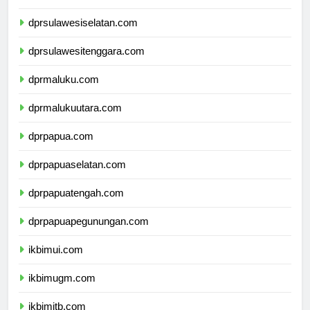
dprsulawesibarat.com
dprsulawesiselatan.com
dprsulawesitenggara.com
dprmaluku.com
dprmalukuutara.com
dprpapua.com
dprpapuaselatan.com
dprpapuatengah.com
dprpapuapegunungan.com
ikbimui.com
ikbimugm.com