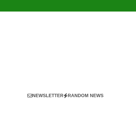
NEWSLETTER
RANDOM NEWS