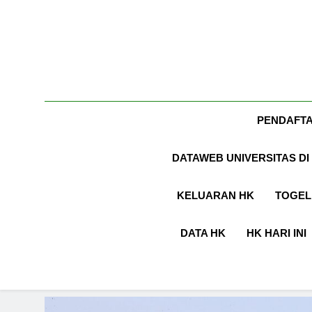
PENDAFT
DATAWEB UNIVERSITAS DI
KELUARAN HK
TOGE
DATA HK
HK HARI INI