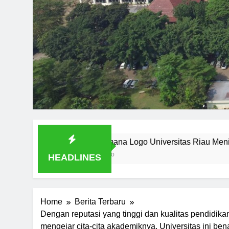
Bagaimana Logo Universitas Riau Meningkatkan Pengenalan
1 Hari Ago
HEADLINES
Home
Berita Terbaru
Dengan reputasi yang tinggi dan kualitas pendidika
mengejar cita-cita akademiknya. Universitas ini be