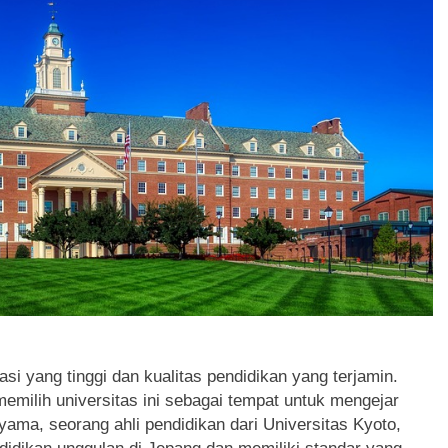
i yang tinggi dan kualitas pendidikan yang terjamin.
emilih universitas ini sebagai tempat untuk mengejar
ama, seorang ahli pendidikan dari Universitas Kyoto,