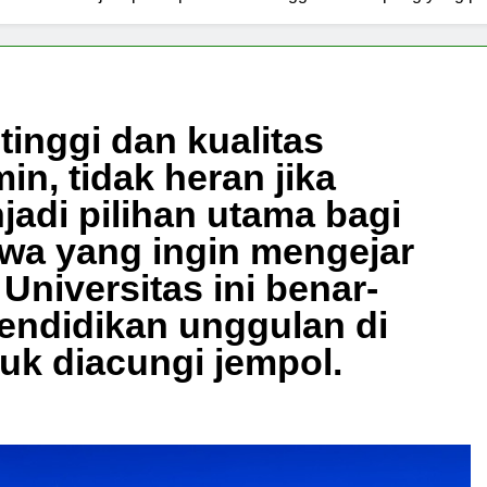
tinggi dan kualitas
in, tidak heran jika
jadi pilihan utama bagi
wa yang ingin mengejar
Universitas ini benar-
endidikan unggulan di
uk diacungi jempol.