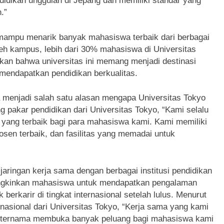
didikan unggulan di Jepang dan memiliki standar yang
.”
 mampu menarik banyak mahasiswa terbaik dari berbagai
leh kampus, lebih dari 30% mahasiswa di Universitas
kkan bahwa universitas ini memang menjadi destinasi
in mendapatkan pendidikan berkualitas.
uga menjadi salah satu alasan mengapa Universitas Tokyo
g pakar pendidikan dari Universitas Tokyo, “Kami selalu
yang terbaik bagi para mahasiswa kami. Kami memiliki
osen terbaik, dan fasilitas yang memadai untuk
 jaringan kerja sama dengan berbagai institusi pendidikan
ungkinkan mahasiswa untuk mendapatkan pengalaman
erkarir di tingkat internasional setelah lulus. Menurut
nasional dari Universitas Tokyo, “Kerja sama yang kami
n ternama membuka banyak peluang bagi mahasiswa kami