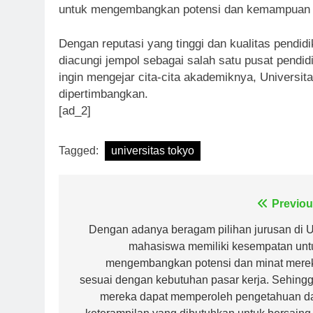
untuk mengembangkan potensi dan kemampuan 
Dengan reputasi yang tinggi dan kualitas pendid
diacungi jempol sebagai salah satu pusat pendi
ingin mengejar cita-cita akademiknya, Universit
dipertimbangkan.
[ad_2]
Tagged:
universitas tokyo
Navigasi
Previou
pos
Dengan adanya beragam pilihan jurusan di U
mahasiswa memiliki kesempatan unt
mengembangkan potensi dan minat mere
sesuai dengan kebutuhan pasar kerja. Sehingg
mereka dapat memperoleh pengetahuan d