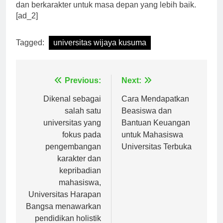
berharap dapat menciptakan generasi yang unggul
dan berkarakter untuk masa depan yang lebih baik.
[ad_2]
Tagged:
universitas wijaya kusuma
Navigasi
Previous:
Next:
pos
Dikenal sebagai
Cara Mendapatkan
salah satu
Beasiswa dan
universitas yang
Bantuan Keuangan
fokus pada
untuk Mahasiswa
pengembangan
Universitas Terbuka
karakter dan
kepribadian
mahasiswa,
Universitas Harapan
Bangsa menawarkan