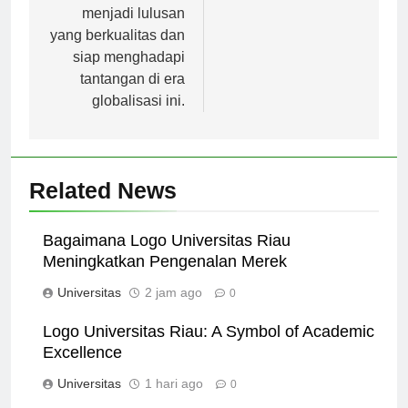
mahasiswa UIB akan
menjadi lulusan
yang berkualitas dan
siap menghadapi
tantangan di era
globalisasi ini.
Related News
Bagaimana Logo Universitas Riau
Meningkatkan Pengenalan Merek
Universitas
2 jam ago
0
Logo Universitas Riau: A Symbol of Academic
Excellence
Universitas
1 hari ago
0