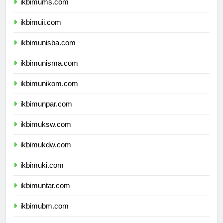
ikbimums.com
ikbimuii.com
ikbimunisba.com
ikbimunisma.com
ikbimunikom.com
ikbimunpar.com
ikbimuksw.com
ikbimukdw.com
ikbimuki.com
ikbimuntar.com
ikbimubm.com