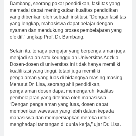
fasilitas yang lengkap dan modern. Menurut Prof. Dr.
Bambang, seorang pakar pendidikan, fasilitas yang
memadai dapat meningkatkan kualitas pendidikan
yang diberikan oleh sebuah institusi. “Dengan fasilitas
yang lengkap, mahasiswa dapat belajar dengan
nyaman dan mendukung proses pembelajaran yang
efektif,” ungkap Prof. Dr. Bambang.
Selain itu, tenaga pengajar yang berpengalaman juga
menjadi salah satu keunggulan Universitas Adzkia.
Dosen-dosen di universitas ini tidak hanya memiliki
kualifikasi yang tinggi, tetapi juga memiliki
pengalaman yang luas di bidangnya masing-masing.
Menurut Dr. Lisa, seorang ahli pendidikan,
pengalaman dosen dapat memengaruhi kualitas
pembelajaran yang diterima oleh mahasiswa.
“Dengan pengalaman yang luas, dosen dapat
memberikan wawasan yang lebih dalam kepada
mahasiswa dan mempersiapkan mereka untuk
menghadapi tantangan di dunia kerja,” ujar Dr. Lisa.