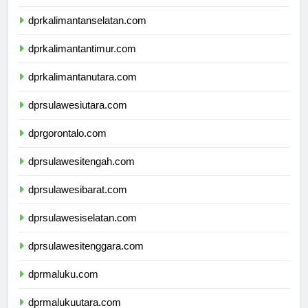
dprkalimantantengah.com
dprkalimantanselatan.com
dprkalimantantimur.com
dprkalimantanutara.com
dprsulawesiutara.com
dprgorontalo.com
dprsulawesitengah.com
dprsulawesibarat.com
dprsulawesiselatan.com
dprsulawesitenggara.com
dprmaluku.com