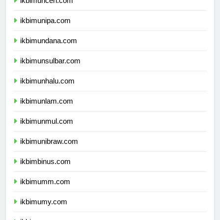
ikbimuncen.com
ikbimunipa.com
ikbimundana.com
ikbimunsulbar.com
ikbimunhalu.com
ikbimunlam.com
ikbimunmul.com
ikbimunibraw.com
ikbimbinus.com
ikbimumm.com
ikbimumy.com