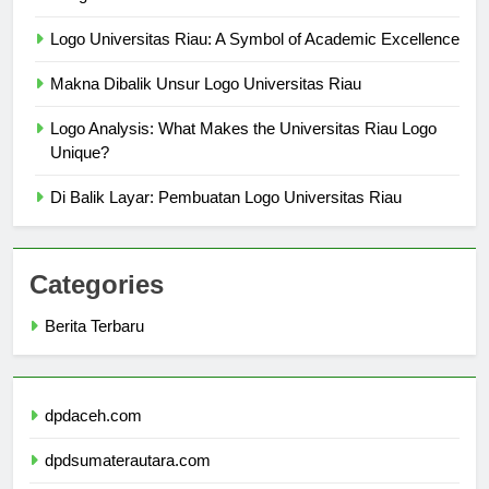
Pengenalan Merek
Logo Universitas Riau: A Symbol of Academic Excellence
Makna Dibalik Unsur Logo Universitas Riau
Logo Analysis: What Makes the Universitas Riau Logo
Unique?
Di Balik Layar: Pembuatan Logo Universitas Riau
Categories
Berita Terbaru
dpdaceh.com
dpdsumaterautara.com