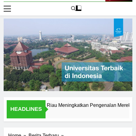
Live Now
o Universitas Riau Meningkatkan Pengenalan Merek
Lo
HEADLINES
1 H