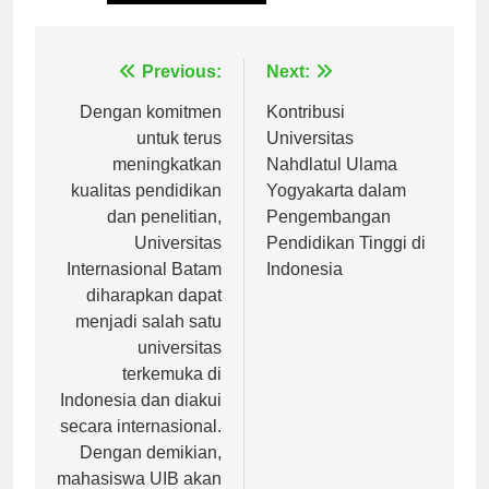
Tagged:
universitas adzkia
Navigasi
Previous:
Next:
pos
Dengan komitmen
Kontribusi
untuk terus
Universitas
meningkatkan
Nahdlatul Ulama
kualitas pendidikan
Yogyakarta dalam
dan penelitian,
Pengembangan
Universitas
Pendidikan Tinggi di
Internasional Batam
Indonesia
diharapkan dapat
menjadi salah satu
universitas
terkemuka di
Indonesia dan diakui
secara internasional.
Dengan demikian,