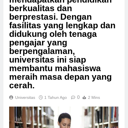
mendapatkan pendidikan
berkualitas dan
berprestasi. Dengan
fasilitas yang lengkap dan
didukung oleh tenaga
pengajar yang
berpengalaman,
universitas ini siap
membantu mahasiswa
meraih masa depan yang
cerah.
0
Universitas
1 Tahun Ago
2 Mins