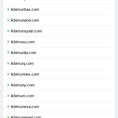
ikbimunpad.com
ikbimunhas.com
ikbimunand.com
ikbimunsyiah.com
ikbimusu.com
ikbimunila.com
ikbimunj.com
ikbimunnes.com
ikbimuny.com
ikbimum.com
ikbimunesa.com