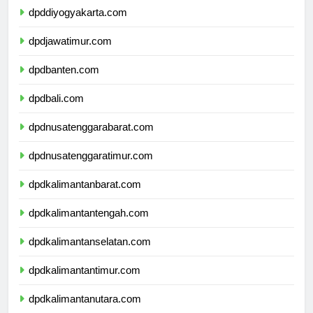
dpddiyogyakarta.com
dpdjawatimur.com
dpdbanten.com
dpdbali.com
dpdnusatenggarabarat.com
dpdnusatenggaratimur.com
dpdkalimantanbarat.com
dpdkalimantantengah.com
dpdkalimantanselatan.com
dpdkalimantantimur.com
dpdkalimantanutara.com