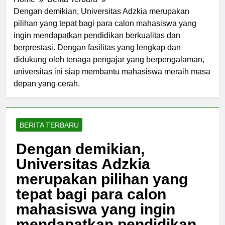
Home
Berita Terbaru
Dengan demikian, Universitas Adzkia merupakan
pilihan yang tepat bagi para calon mahasiswa yang
ingin mendapatkan pendidikan berkualitas dan
berprestasi. Dengan fasilitas yang lengkap dan
didukung oleh tenaga pengajar yang berpengalaman,
universitas ini siap membantu mahasiswa meraih masa
depan yang cerah.
BERITA TERBARU
Dengan demikian,
Universitas Adzkia
merupakan pilihan yang
tepat bagi para calon
mahasiswa yang ingin