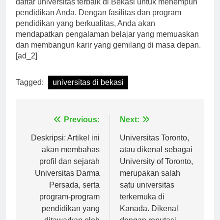
daftar universitas terbaik di Bekasi untuk menempuh
pendidikan Anda. Dengan fasilitas dan program
pendidikan yang berkualitas, Anda akan
mendapatkan pengalaman belajar yang memuaskan
dan membangun karir yang gemilang di masa depan.
[ad_2]
Tagged:
universitas di bekasi
Navigasi
Previous:
Next:
pos
Deskripsi: Artikel ini
Universitas Toronto,
akan membahas
atau dikenal sebagai
profil dan sejarah
University of Toronto,
Universitas Darma
merupakan salah
Persada, serta
satu universitas
program-program
terkemuka di
pendidikan yang
Kanada. Dikenal