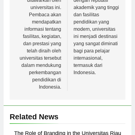
ditawarkan oleh
dengan reputasi
universitas ini.
akademik yang tinggi
Pembaca akan
dan fasilitas
mendapatkan
pendidikan yang
informasi tentang
modern, universitas
fasilitas, kegiatan,
ini menjadi destinasi
dan prestasi yang
yang sangat diminati
telah diraih oleh
bagi para pelajar
universitas tersebut
internasional,
dalam mendukung
termasuk dari
perkembangan
Indonesia.
pendidikan di
Indonesia.
Related News