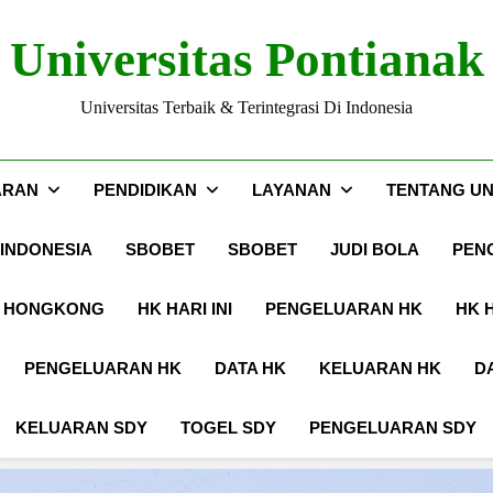
Universitas Pontianak
Universitas Terbaik & Terintegrasi Di Indonesia
ARAN
PENDIDIKAN
LAYANAN
TENTANG UN
 INDONESIA
SBOBET
SBOBET
JUDI BOLA
PEN
L HONGKONG
HK HARI INI
PENGELUARAN HK
HK H
PENGELUARAN HK
DATA HK
KELUARAN HK
D
KELUARAN SDY
TOGEL SDY
PENGELUARAN SDY