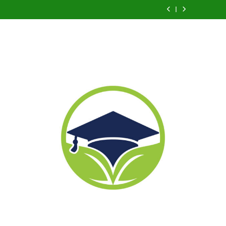
Logo
Makna
Unsur
Riau
Universitas
Riau:
Unsur
Riau
Universitas
Universitas
Dibalik
Logo
in
Riau
A
Logo
in
Riau
Riau:
Unsur
Universitas
Marketing:
Meningkatkan
Symbol
Universitas
Marketing:
Meningkatkan
A
Logo
Riau
Importance
Pengenalan
of
Riau
Importance
Pengenalan
Symbol
Universitas
and
Merek
Academic
and
Merek
of
Riau
Impact
Excellence
Impact
Academic
Excellence