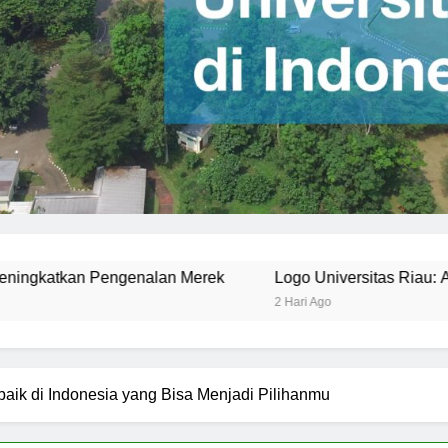
n Merek
Logo Universitas Riau: A Symbol of Academic E
2 Hari Ago
rbaik di Indonesia yang Bisa Menjadi Pilihanmu