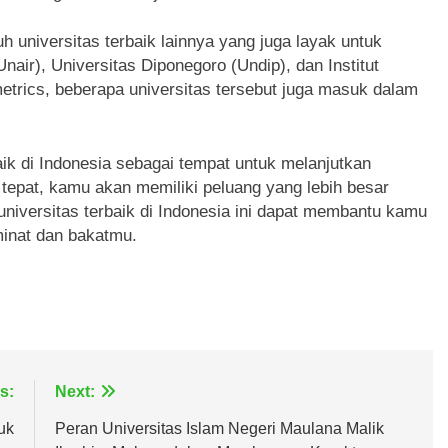
uh universitas terbaik lainnya yang juga layak untuk
Unair), Universitas Diponegoro (Undip), dan Institut
etrics, beberapa universitas tersebut juga masuk dalam
aik di Indonesia sebagai tempat untuk melanjutkan
tepat, kamu akan memiliki peluang yang lebih besar
niversitas terbaik di Indonesia ini dapat membantu kamu
minat dan bakatmu.
s:
Next:
uk
Peran Universitas Islam Negeri Maulana Malik