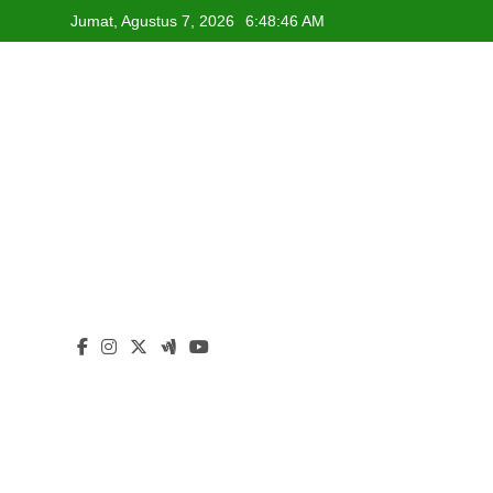
Skip
Jumat, Agustus 7, 2026
6:48:48 AM
to
content