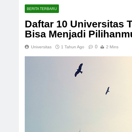
BERITA TERBARU
Daftar 10 Universitas 
Bisa Menjadi Pilihanm
0
Universitas
1 Tahun Ago
2 Mins