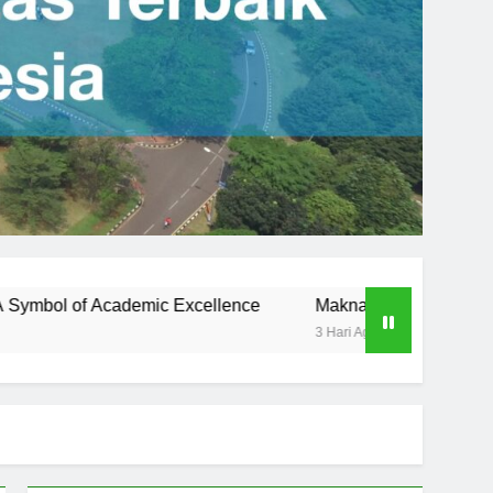
xcellence
Makna Dibalik Unsur Logo Universitas Riau
3 Hari Ago