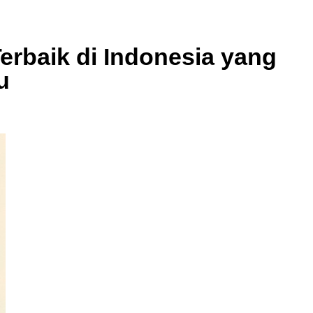
Terbaik di Indonesia yang
u