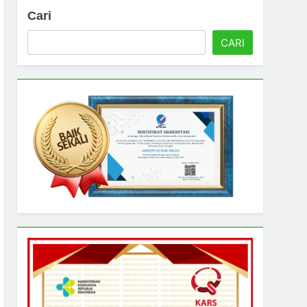
Cari
CARI