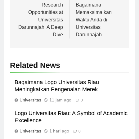
Navigasi
pos
Research
Bagaimana
Opportunities at
Memaksimalkan
Universitas
Waktu Anda di
Darunnajah: A Deep
Universitas
Dive
Darunnajah
Related News
Bagaimana Logo Universitas Riau
Meningkatkan Pengenalan Merek
Universitas
11 jam ago
0
Logo Universitas Riau: A Symbol of Academic
Excellence
Universitas
1 hari ago
0