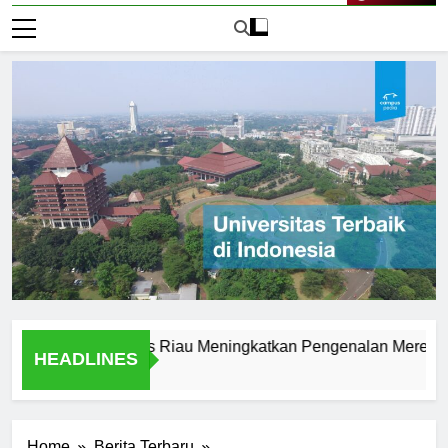
Live Now
go Universitas Riau Meningkatkan Pengenalan Merek
L
HEADLINES
1 