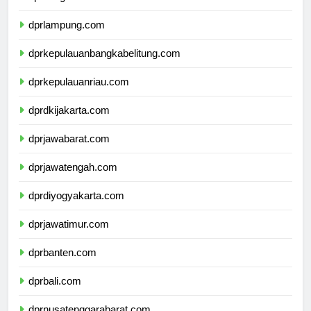
dprbengkulu.com
dprlampung.com
dprkepulauanbangkabelitung.com
dprkepulauanriau.com
dprdkijakarta.com
dprjawabarat.com
dprjawatengah.com
dprdiyogyakarta.com
dprjawatimur.com
dprbanten.com
dprbali.com