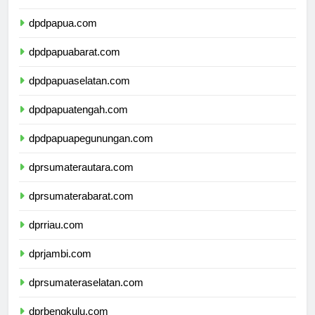
dpdmalukuutara.com
dpdpapua.com
dpdpapuabarat.com
dpdpapuaselatan.com
dpdpapuatengah.com
dpdpapuapegunungan.com
dprsumaterautara.com
dprsumaterabarat.com
dprriau.com
dprjambi.com
dprsumateraselatan.com