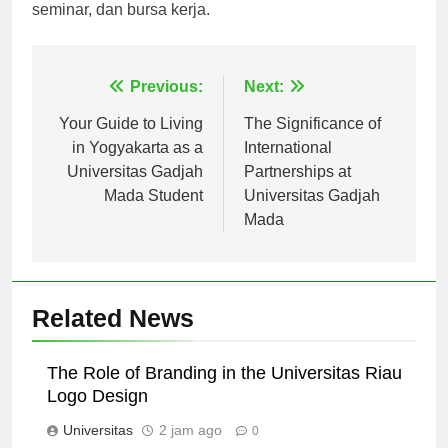
tidak kehilangan peluang berharga seperti lokakarya,
seminar, dan bursa kerja.
Navigasi
Previous:
Next:
pos
Your Guide to Living
The Significance of
in Yogyakarta as a
International
Universitas Gadjah
Partnerships at
Mada Student
Universitas Gadjah
Mada
Related News
The Role of Branding in the Universitas Riau
Logo Design
Universitas
2 jam ago