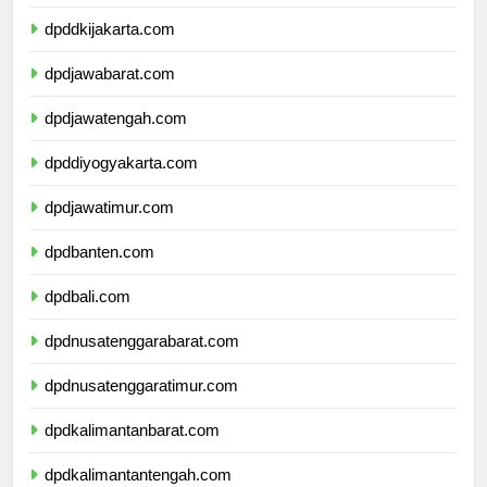
dpdkepulauanriau.com
dpddkijakarta.com
dpdjawabarat.com
dpdjawatengah.com
dpddiyogyakarta.com
dpdjawatimur.com
dpdbanten.com
dpdbali.com
dpdnusatenggarabarat.com
dpdnusatenggaratimur.com
dpdkalimantanbarat.com