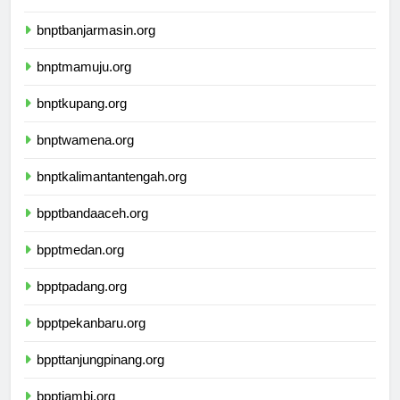
ikbimuninus.com
bnptbanjarmasin.org
bnptmamuju.org
bnptkupang.org
bnptwamena.org
bnptkalimantantengah.org
bpptbandaaceh.org
bpptmedan.org
bpptpadang.org
bpptpekanbaru.org
bppttanjungpinang.org