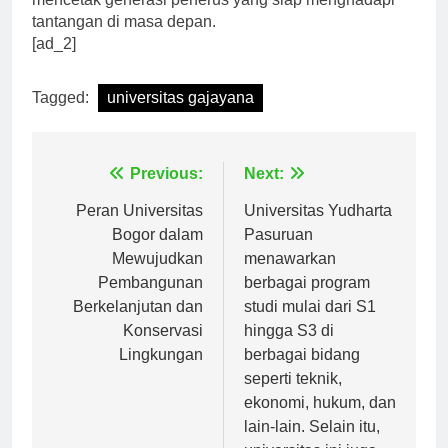
mencetak generasi penerus yang siap menghadapi
tantangan di masa depan.
[ad_2]
Tagged:
universitas gajayana
Navigasi
Previous:
Next:
pos
Peran Universitas
Universitas Yudharta
Bogor dalam
Pasuruan
Mewujudkan
menawarkan
Pembangunan
berbagai program
Berkelanjutan dan
studi mulai dari S1
Konservasi
hingga S3 di
Lingkungan
berbagai bidang
seperti teknik,
ekonomi, hukum, dan
lain-lain. Selain itu,