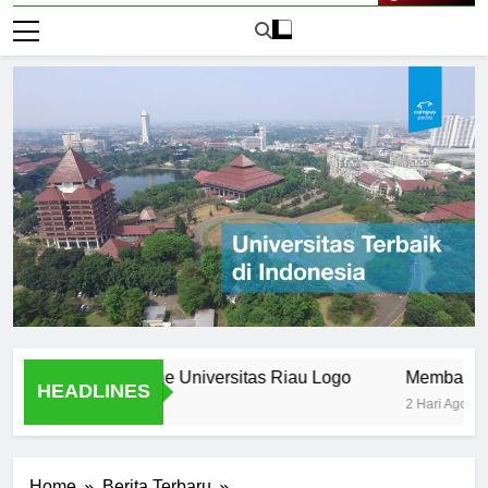
Live Now
pectives on the Universitas Riau Logo
Membandingkan Lo
HEADLINES
2 Hari Ago