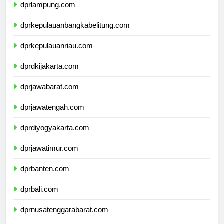
dprlampung.com
dprkepulauanbangkabelitung.com
dprkepulauanriau.com
dprdkijakarta.com
dprjawabarat.com
dprjawatengah.com
dprdiyogyakarta.com
dprjawatimur.com
dprbanten.com
dprbali.com
dprnusatenggarabarat.com