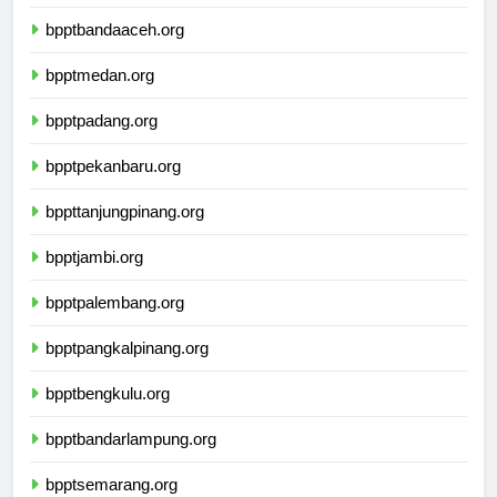
bnptkalimantantengah.org
bpptbandaaceh.org
bpptmedan.org
bpptpadang.org
bpptpekanbaru.org
bppttanjungpinang.org
bpptjambi.org
bpptpalembang.org
bpptpangkalpinang.org
bpptbengkulu.org
bpptbandarlampung.org