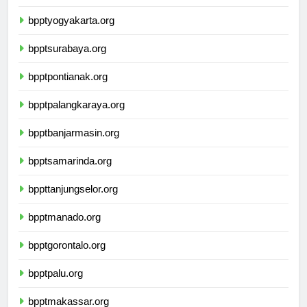
bpptsemarang.org
bpptyogyakarta.org
bpptsurabaya.org
bpptpontianak.org
bpptpalangkaraya.org
bpptbanjarmasin.org
bpptsamarinda.org
bppttanjungselor.org
bpptmanado.org
bpptgorontalo.org
bpptpalu.org