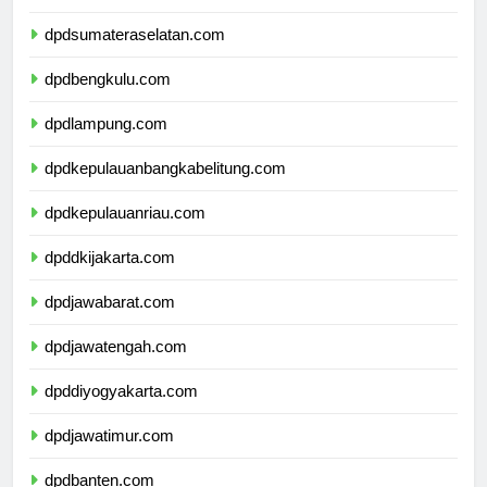
dpdjambi.com
dpdsumateraselatan.com
dpdbengkulu.com
dpdlampung.com
dpdkepulauanbangkabelitung.com
dpdkepulauanriau.com
dpddkijakarta.com
dpdjawabarat.com
dpdjawatengah.com
dpddiyogyakarta.com
dpdjawatimur.com