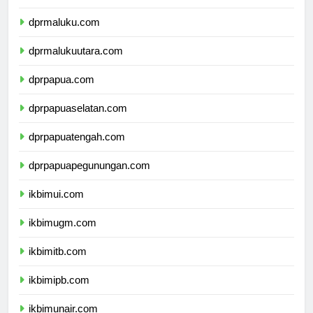
dprsulawesitenggara.com
dprmaluku.com
dprmalukuutara.com
dprpapua.com
dprpapuaselatan.com
dprpapuatengah.com
dprpapuapegunungan.com
ikbimui.com
ikbimugm.com
ikbimitb.com
ikbimipb.com