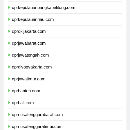
dprlampung.com
dprkepulauanbangkabelitung.com
dprkepulauanriau.com
dprdkijakarta.com
dprjawabarat.com
dprjawatengah.com
dprdiyogyakarta.com
dprjawatimur.com
dprbanten.com
dprbali.com
dprnusatenggarabarat.com